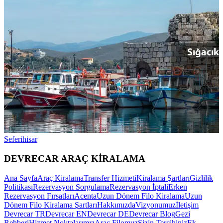
DEVRECAR ARAÇ KİRALAMA
Ana Sayfa
Araç Kiralama
Transfer Hizmeti
Kiralama Şartları
Gizlilik
Politikası
Rezervasyon Sorgulama
Rezervasyon İptali
Erken
Rezervasyon Fırsatları
Acenta
Uzun Dönem Filo Kiralama
Uzun
Dönem Filo Kiralama Şartları
Hakkımızda
Vizyonumuz
İletişim
Devrecar TR
Devrecar EN
Devrecar DE
Devrecar Blog
Gezi
Rehberi
Hizmet Noktalarımız
Araç Filomuz
Sizin Tercihiniz
Ek