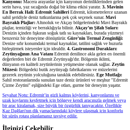
Kanyonu:
Macera arayanlar için kanyonun derinliklerinden gelen
serin hava, yaz sıcağında doğal bir klima etkisi yaratır.
3. Mavinin
En Berrak Hali: Edremit Sahilleri
Edremit, kilometrelerce uzanan
sahil şeridiyle deniz tutkunlarına pek çok seçenek sunar.
Mavi
Bayraklı Plajlar:
Altınoluk ve Akçay bölgelerindeki Mavi Bayraklı
plajlar, temizliği ve berraklığıyla bilinir.
Akçay’ın Şifalı Suları:
Denizin içinden fışkıran soğuk tatlı su kaynakları, burada yüzmeyi
benzersiz bir deneyime dönüştürür.
Güre’nin Termal Zenginliği:
Denize sıfır konumdaki termal kaynaklar, tatilini sağlık ve huzurla
birleştirmek isteyenler için idealdir.
4. Gastronomi Durakları:
Zeytinyağının Ana Vatanı
Edremit denilince akla gelen en önemli
değerlerden biri de Edremit Zeytinyağı'dır. Bölgenin iklimi,
dünyanın en kaliteli zeytinlerinin yetişmesine olanak sağlar.
Zeytin
Müzesi:
Bölgedeki butik zeytinyağı fabrikalarını ve müzelerini
gezerek zeytinin yolculuğuna tanıklık edebilirsiniz.
Ege Mutfağı:
Sahil restoranlarında sunulan taze deniz ürünleri ve meşhur "Edremit
Çizme Zeytini" eşliğindeki Ege otları, gurme bir deneyim yaşatır.
Seyahat Notu: Edremit’in gizli kalmış köylerini, kanyonlarını ve
uzak koylarını keşfetmek için bölgeye kendi aracınızla gelmek veya
bir araç kiralamak, size büyük bir özgürlük tanıyacaktır. Özellikle
Kaz Dağları'nın dik yamaçlarındaki köylere ulaşmak için konforlu
bir sürüş rotası planlamanız tavsiye edilir.
İlginizi Çekebilir