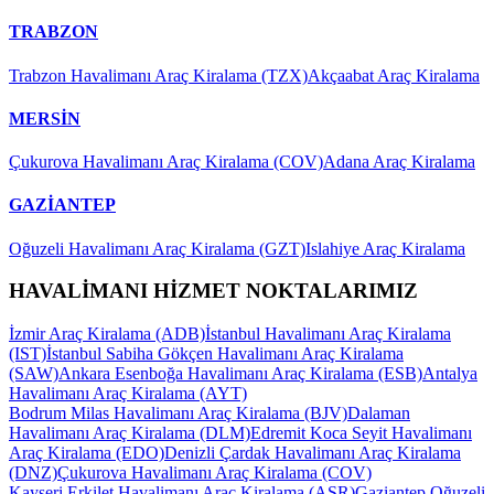
TRABZON
Trabzon Havalimanı Araç Kiralama (TZX)
Akçaabat Araç Kiralama
MERSİN
Çukurova Havalimanı Araç Kiralama (COV)
Adana Araç Kiralama
GAZİANTEP
Oğuzeli Havalimanı Araç Kiralama (GZT)
Islahiye Araç Kiralama
HAVALİMANI HİZMET NOKTALARIMIZ
İzmir Araç Kiralama (ADB)
İstanbul Havalimanı Araç Kiralama
(IST)
İstanbul Sabiha Gökçen Havalimanı Araç Kiralama
(SAW)
Ankara Esenboğa Havalimanı Araç Kiralama (ESB)
Antalya
Havalimanı Araç Kiralama (AYT)
Bodrum Milas Havalimanı Araç Kiralama (BJV)
Dalaman
Havalimanı Araç Kiralama (DLM)
Edremit Koca Seyit Havalimanı
Araç Kiralama (EDO)
Denizli Çardak Havalimanı Araç Kiralama
(DNZ)
Çukurova Havalimanı Araç Kiralama (COV)
Kayseri Erkilet Havalimanı Araç Kiralama (ASR)
Gaziantep Oğuzeli