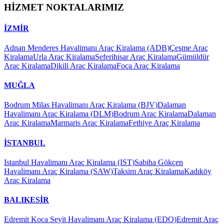
HİZMET NOKTALARIMIZ
İZMİR
Adnan Menderes Havalimanı Araç Kiralama (ADB)
Çeşme Araç
Kiralama
Urla Araç Kiralama
Seferihisar Araç Kiralama
Gümüldür
Araç Kiralama
Dikili Araç Kiralama
Foça Araç Kiralama
MUĞLA
Bodrum Milas Havalimanı Araç Kiralama (BJV)
Dalaman
Havalimanı Araç Kiralama (DLM)
Bodrum Araç Kiralama
Dalaman
Araç Kiralama
Marmaris Araç Kiralama
Fethiye Araç Kiralama
İSTANBUL
Istanbul Havalimanı Araç Kiralama (IST)
Sabiha Gökçen
Havalimanı Araç Kiralama (SAW)
Taksim Araç Kiralama
Kadıköy
Araç Kiralama
BALIKESİR
Edremit Koca Seyit Havalimanı Araç Kiralama (EDO)
Edremit Araç