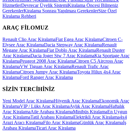
Hizmetler
Devrecar Üyelik Sistemi
Kiralama Öncesi Bilmeniz
Gerekenler
Kiralama Sonrası Yapılması Gerekenler
Size Özel
Kiralama Rehberi
ARAÇ FİLOMUZ
Renault Clio Araç Kiralama
Fiat Egea Araç Kiralama
Citroen C-
Elysee Araç Kiralama
Dacia Stepway Araç Kiralama
Renault
Megane Araç Kiralama
Fiat Doblo Araç Kiralama
Renault Duster
Araç Kiralama
Dacia Joger Stw 7 Araç Kiralama
Kia Sportage Araç
Kiralama
Peugeot 2008 Araç Kiralama
Citroen C5 Aircross Araç
Kiralama
VW Tiguan Araç Kiralama
Renault Trafic Araç
Kiralama
Citroen Jumpy Araç Kiralama
Toyota Hilux 4x4 Araç
Kiralama
Ford Ranger Araç Kiralama
SİZİN TERCİHİNİZ
Yeni Model Araç Kiralama
Hijyenik Araç Kiralama
Ekonomik Araç
Kiralama
VIP / Lüks Araç Kiralama
Aylık Araç Kiralama
Haftalık
Araç Kiralama
Aile Arabası Kiralama
Minibüs Kiralama
En Uygun
Araç Kiralama
Tatil Arabası Kiralama
Elektrikli Araç Kiralama
4x4
Arazi Aracı Kiralama
Filo Araç Kiralama
Günlük Araç Kiralama
İş
Arabası Kiralama
Ticari Araç Kiralama