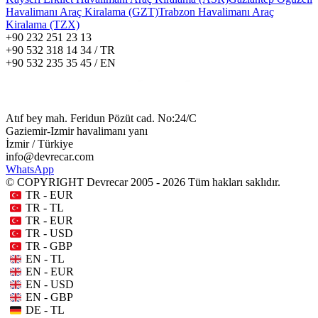
Havalimanı Araç Kiralama (GZT)
Trabzon Havalimanı Araç
Kiralama (TZX)
+90 232 251 23 13
+90 532 318 14 34 / TR
+90 532 235 35 45 / EN
Atıf bey mah. Feridun Pözüt cad. No:24/C
Gaziemir-Izmir havalimanı yanı
İzmir / Türkiye
info@devrecar.com
WhatsApp
© COPYRIGHT Devrecar 2005 - 2026 Tüm hakları saklıdır.
TR - EUR
TR - TL
TR - EUR
TR - USD
TR - GBP
EN - TL
EN - EUR
EN - USD
EN - GBP
DE - TL