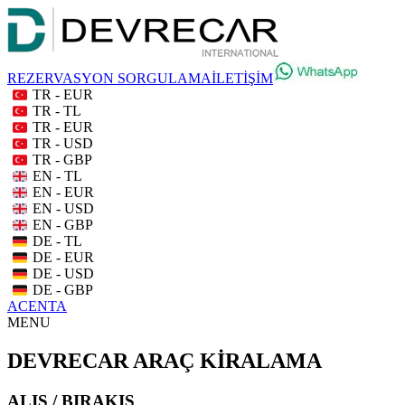
REZERVASYON SORGULAMA
İLETİŞİM
TR - EUR
TR - TL
TR - EUR
TR - USD
TR - GBP
EN - TL
EN - EUR
EN - USD
EN - GBP
DE - TL
DE - EUR
DE - USD
DE - GBP
ACENTA
MENU
DEVRECAR ARAÇ KİRALAMA
ALIŞ / BIRAKIŞ