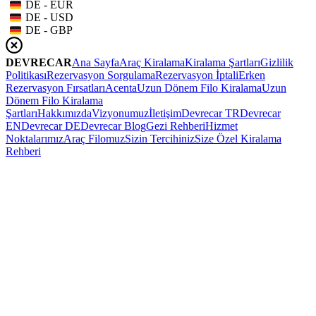
DE - EUR
DE - USD
DE - GBP
DEVRECAR
Ana Sayfa
Araç Kiralama
Kiralama Şartları
Gizlilik
Politikası
Rezervasyon Sorgulama
Rezervasyon İptali
Erken
Rezervasyon Fırsatları
Acenta
Uzun Dönem Filo Kiralama
Uzun
Dönem Filo Kiralama
Şartları
Hakkımızda
Vizyonumuz
İletişim
Devrecar TR
Devrecar
EN
Devrecar DE
Devrecar Blog
Gezi Rehberi
Hizmet
Noktalarımız
Araç Filomuz
Sizin Tercihiniz
Size Özel Kiralama
Rehberi