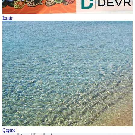
İzmir
Çeşme