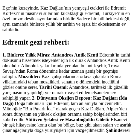
Ege’nin kuzeyinde, Kaz Dağları’nın yemyeşil etekleri ile Edremit
Körfezi’nin masmavi sularının kucaklaştığı Edremit, Türkiye’nin en
özel turizm destinasyonlarından biridir. Sadece bir tatil beldesi değil,
aynı zamanda binlerce yıllık bir tarihin ve eşsiz bir ekosistemin ev
sahibidir.
Edremit gezi rehberi:
1. Binlerce Yıllık Miras: Antandros Antik Kenti
Edremit’in tarihi
dokusunu hissetmek isteyenler için ilk durak Antandros Antik Kenti
olmalıdır. Altınoluk yakınlarında yer alan bu antik şehir, Truva
Savaşı’ndan Roma dönemine kadar uzanan geniş bir geçmişe
sahiptir.
Mozaikler:
Kazı çalışmalarında ortaya çıkarılan Roma
villalarındaki taban mozaikleri, sanatın o dönemdeki inceliğini
gözler önüne serer.
Tarihi Önemi:
Antandros, tarihteki ilk güzellik
yarışmasının yapıldığı yer olarak rivayet edilen efsanelere ev
sahipliği yapar.
2. Dünyanın Oksijen Deposu: Kaz Dağları (İda
Dağı)
Doğa tutkunları için Edremit, tam anlamıyla bir cennettir.
Mitolojide "Bin Pınarlı İda" olarak geçen Kaz Dağları, Alpler’den
sonra dünyanın en yüksek oksijen oranına sahip bölgelerinden biri
kabul edilir.
Sütüven Şelalesi ve Hasanboğuldu Göleti:
Efsanevi
bir aşk hikayesine konu olan bu bölge, buz gibi akan suları ve asırlık
çınar ağaçlarıyla doğa yürüyüşleri için vazgeçilmezdir.
Şahinderesi