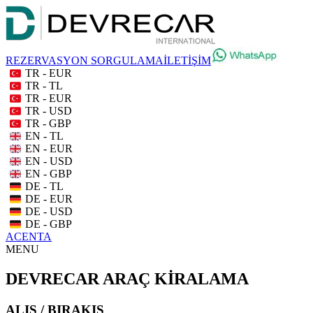
REZERVASYON SORGULAMA
İLETİŞİM
TR - EUR
TR - TL
TR - EUR
TR - USD
TR - GBP
EN - TL
EN - EUR
EN - USD
EN - GBP
DE - TL
DE - EUR
DE - USD
DE - GBP
ACENTA
MENU
DEVRECAR ARAÇ KİRALAMA
ALIŞ / BIRAKIŞ