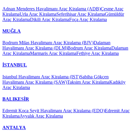
Adnan Menderes Havalimanı Araç Kiralama (ADB)
Çeşme Araç
Kiralama
Urla Araç Kiralama
Seferihisar Araç Kiralama
Gümüldür
Araç Kiralama
Dikili Araç Kiralama
Foça Araç Kiralama
MUĞLA
Bodrum Milas Havalimanı Araç Kiralama (BJV)
Dalaman
Havalimanı Araç Kiralama (DLM)
Bodrum Araç Kiralama
Dalaman
Araç Kiralama
Marmaris Araç Kiralama
Fethiye Araç Kiralama
İSTANBUL
Istanbul Havalimanı Araç Kiralama (IST)
Sabiha Gökçen
Havalimanı Araç Kiralama (SAW)
Taksim Araç Kiralama
Kadıköy
Araç Kiralama
BALIKESİR
Edremit Koca Seyit Havalimanı Araç Kiralama (EDO)
Edremit Araç
Kiralama
Ayvalık Araç Kiralama
ANTALYA