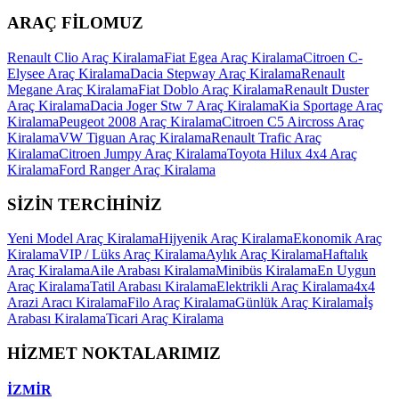
ARAÇ FİLOMUZ
Renault Clio Araç Kiralama
Fiat Egea Araç Kiralama
Citroen C-
Elysee Araç Kiralama
Dacia Stepway Araç Kiralama
Renault
Megane Araç Kiralama
Fiat Doblo Araç Kiralama
Renault Duster
Araç Kiralama
Dacia Joger Stw 7 Araç Kiralama
Kia Sportage Araç
Kiralama
Peugeot 2008 Araç Kiralama
Citroen C5 Aircross Araç
Kiralama
VW Tiguan Araç Kiralama
Renault Trafic Araç
Kiralama
Citroen Jumpy Araç Kiralama
Toyota Hilux 4x4 Araç
Kiralama
Ford Ranger Araç Kiralama
SİZİN TERCİHİNİZ
Yeni Model Araç Kiralama
Hijyenik Araç Kiralama
Ekonomik Araç
Kiralama
VIP / Lüks Araç Kiralama
Aylık Araç Kiralama
Haftalık
Araç Kiralama
Aile Arabası Kiralama
Minibüs Kiralama
En Uygun
Araç Kiralama
Tatil Arabası Kiralama
Elektrikli Araç Kiralama
4x4
Arazi Aracı Kiralama
Filo Araç Kiralama
Günlük Araç Kiralama
İş
Arabası Kiralama
Ticari Araç Kiralama
HİZMET NOKTALARIMIZ
İZMİR