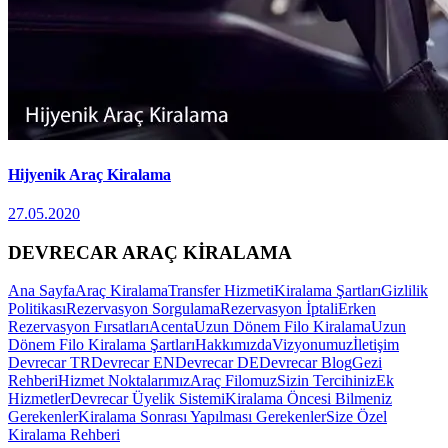
Hijyenik Araç Kiralama
27.05.2020
DEVRECAR ARAÇ KİRALAMA
Ana Sayfa
Araç Kiralama
Transfer Hizmeti
Kiralama Şartları
Gizlilik
Politikası
Rezervasyon Sorgulama
Rezervasyon İptali
Erken
Rezervasyon Fırsatları
Acenta
Uzun Dönem Filo Kiralama
Uzun
Dönem Filo Kiralama Şartları
Hakkımızda
Vizyonumuz
İletişim
Devrecar TR
Devrecar EN
Devrecar DE
Devrecar Blog
Gezi
Rehberi
Hizmet Noktalarımız
Araç Filomuz
Sizin Tercihiniz
Ek
Hizmetler
Devrecar Üyelik Sistemi
Kiralama Öncesi Bilmeniz
Gerekenler
Kiralama Sonrası Yapılması Gerekenler
Size Özel
Kiralama Rehberi