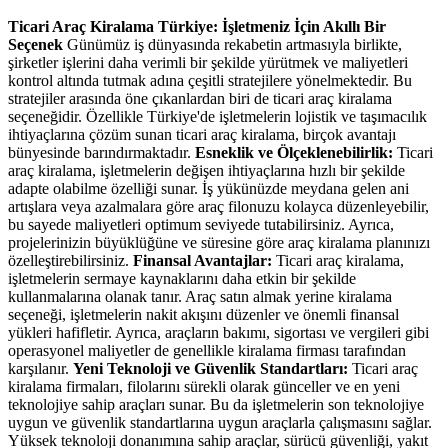
Ticari Araç Kiralama Türkiye: İşletmeniz İçin Akıllı Bir
Seçenek
Günümüz iş dünyasında rekabetin artmasıyla birlikte,
şirketler işlerini daha verimli bir şekilde yürütmek ve maliyetleri
kontrol altında tutmak adına çeşitli stratejilere yönelmektedir. Bu
stratejiler arasında öne çıkanlardan biri de ticari araç kiralama
seçeneğidir. Özellikle Türkiye'de işletmelerin lojistik ve taşımacılık
ihtiyaçlarına çözüm sunan ticari araç kiralama, birçok avantajı
bünyesinde barındırmaktadır.
Esneklik ve Ölçeklenebilirlik:
Ticari
araç kiralama, işletmelerin değişen ihtiyaçlarına hızlı bir şekilde
adapte olabilme özelliği sunar. İş yükünüzde meydana gelen ani
artışlara veya azalmalara göre araç filonuzu kolayca düzenleyebilir,
bu sayede maliyetleri optimum seviyede tutabilirsiniz. Ayrıca,
projelerinizin büyüklüğüne ve süresine göre araç kiralama planınızı
özelleştirebilirsiniz.
Finansal Avantajlar:
Ticari araç kiralama,
işletmelerin sermaye kaynaklarını daha etkin bir şekilde
kullanmalarına olanak tanır. Araç satın almak yerine kiralama
seçeneği, işletmelerin nakit akışını düzenler ve önemli finansal
yükleri hafifletir. Ayrıca, araçların bakımı, sigortası ve vergileri gibi
operasyonel maliyetler de genellikle kiralama firması tarafından
karşılanır.
Yeni Teknoloji ve Güvenlik Standartları:
Ticari araç
kiralama firmaları, filolarını sürekli olarak günceller ve en yeni
teknolojiye sahip araçları sunar. Bu da işletmelerin son teknolojiye
uygun ve güvenlik standartlarına uygun araçlarla çalışmasını sağlar.
Yüksek teknoloji donanımına sahip araçlar, sürücü güvenliği, yakıt