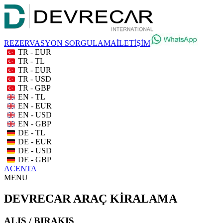
REZERVASYON SORGULAMA
İLETİŞİM
TR - EUR
TR - TL
TR - EUR
TR - USD
TR - GBP
EN - TL
EN - EUR
EN - USD
EN - GBP
DE - TL
DE - EUR
DE - USD
DE - GBP
ACENTA
MENU
DEVRECAR ARAÇ KİRALAMA
ALIŞ / BIRAKIŞ