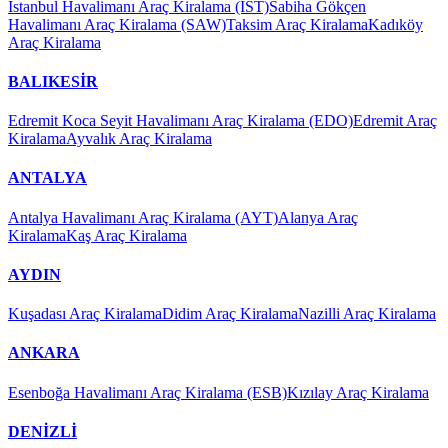
Istanbul Havalimanı Araç Kiralama (IST)
Sabiha Gökçen
Havalimanı Araç Kiralama (SAW)
Taksim Araç Kiralama
Kadıköy
Araç Kiralama
BALIKESİR
Edremit Koca Seyit Havalimanı Araç Kiralama (EDO)
Edremit Araç
Kiralama
Ayvalık Araç Kiralama
ANTALYA
Antalya Havalimanı Araç Kiralama (AYT)
Alanya Araç
Kiralama
Kaş Araç Kiralama
AYDIN
Kuşadası Araç Kiralama
Didim Araç Kiralama
Nazilli Araç Kiralama
ANKARA
Esenboğa Havalimanı Araç Kiralama (ESB)
Kızılay Araç Kiralama
DENİZLİ