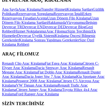
DEVRECAR ARAÇ KİRALAMA
Ana Sayfa
Araç Kiralama
Transfer Hizmeti
Kiralama Şartları
Gizlilik
Politikası
Rezervasyon Sorgulama
Rezervasyon İptali
Erken
Rezervasyon Fırsatları
Acenta
Uzun Dönem Filo Kiralama
Uzun
Dönem Filo Kiralama Şartları
Hakkımızda
Vizyonumuz
İletişim
Devrecar TR
Devrecar EN
Devrecar DE
Devrecar Blog
Gezi
Rehberi
Hizmet Noktalarımız
Araç Filomuz
Sizin Tercihiniz
Ek
Hizmetler
Devrecar Üyelik Sistemi
Kiralama Öncesi Bilmeniz
Gerekenler
Kiralama Sonrası Yapılması Gerekenler
Size Özel
Kiralama Rehberi
ARAÇ FİLOMUZ
Renault Clio Araç Kiralama
Fiat Egea Araç Kiralama
Citroen C-
Elysee Araç Kiralama
Dacia Stepway Araç Kiralama
Renault
Megane Araç Kiralama
Fiat Doblo Araç Kiralama
Renault Duster
Araç Kiralama
Dacia Joger Stw 7 Araç Kiralama
Kia Sportage Araç
Kiralama
Peugeot 2008 Araç Kiralama
Citroen C5 Aircross Araç
Kiralama
VW Tiguan Araç Kiralama
Renault Trafic Araç
Kiralama
Citroen Jumpy Araç Kiralama
Toyota Hilux 4x4 Araç
Kiralama
Ford Ranger Araç Kiralama
SİZİN TERCİHİNİZ