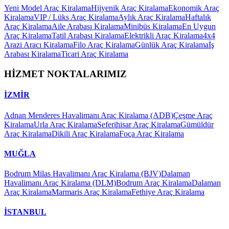
Yeni Model Araç Kiralama
Hijyenik Araç Kiralama
Ekonomik Araç
Kiralama
VIP / Lüks Araç Kiralama
Aylık Araç Kiralama
Haftalık
Araç Kiralama
Aile Arabası Kiralama
Minibüs Kiralama
En Uygun
Araç Kiralama
Tatil Arabası Kiralama
Elektrikli Araç Kiralama
4x4
Arazi Aracı Kiralama
Filo Araç Kiralama
Günlük Araç Kiralama
İş
Arabası Kiralama
Ticari Araç Kiralama
HİZMET NOKTALARIMIZ
İZMİR
Adnan Menderes Havalimanı Araç Kiralama (ADB)
Çeşme Araç
Kiralama
Urla Araç Kiralama
Seferihisar Araç Kiralama
Gümüldür
Araç Kiralama
Dikili Araç Kiralama
Foça Araç Kiralama
MUĞLA
Bodrum Milas Havalimanı Araç Kiralama (BJV)
Dalaman
Havalimanı Araç Kiralama (DLM)
Bodrum Araç Kiralama
Dalaman
Araç Kiralama
Marmaris Araç Kiralama
Fethiye Araç Kiralama
İSTANBUL