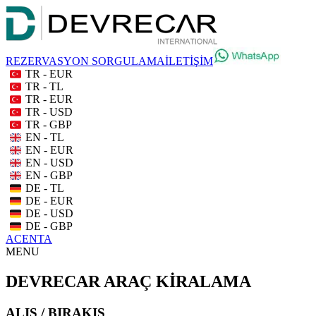
REZERVASYON SORGULAMA
İLETİŞİM
TR - EUR
TR - TL
TR - EUR
TR - USD
TR - GBP
EN - TL
EN - EUR
EN - USD
EN - GBP
DE - TL
DE - EUR
DE - USD
DE - GBP
ACENTA
MENU
DEVRECAR ARAÇ KİRALAMA
ALIŞ / BIRAKIŞ