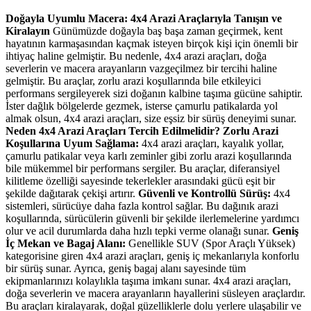
Doğayla Uyumlu Macera: 4x4 Arazi Araçlarıyla Tanışın ve
Kiralayın
Günümüzde doğayla baş başa zaman geçirmek, kent
hayatının karmaşasından kaçmak isteyen birçok kişi için önemli bir
ihtiyaç haline gelmiştir. Bu nedenle, 4x4 arazi araçları, doğa
severlerin ve macera arayanların vazgeçilmez bir tercihi haline
gelmiştir. Bu araçlar, zorlu arazi koşullarında bile etkileyici
performans sergileyerek sizi doğanın kalbine taşıma gücüne sahiptir.
İster dağlık bölgelerde gezmek, isterse çamurlu patikalarda yol
almak olsun, 4x4 arazi araçları, size eşsiz bir sürüş deneyimi sunar.
Neden 4x4 Arazi Araçları Tercih Edilmelidir?
Zorlu Arazi
Koşullarına Uyum Sağlama:
4x4 arazi araçları, kayalık yollar,
çamurlu patikalar veya karlı zeminler gibi zorlu arazi koşullarında
bile mükemmel bir performans sergiler. Bu araçlar, diferansiyel
kilitleme özelliği sayesinde tekerlekler arasındaki gücü eşit bir
şekilde dağıtarak çekişi artırır.
Güvenli ve Kontrollü Sürüş:
4x4
sistemleri, sürücüye daha fazla kontrol sağlar. Bu dağınık arazi
koşullarında, sürücülerin güvenli bir şekilde ilerlemelerine yardımcı
olur ve acil durumlarda daha hızlı tepki verme olanağı sunar.
Geniş
İç Mekan ve Bagaj Alanı:
Genellikle SUV (Spor Araçlı Yüksek)
kategorisine giren 4x4 arazi araçları, geniş iç mekanlarıyla konforlu
bir sürüş sunar. Ayrıca, geniş bagaj alanı sayesinde tüm
ekipmanlarınızı kolaylıkla taşıma imkanı sunar. 4x4 arazi araçları,
doğa severlerin ve macera arayanların hayallerini süsleyen araçlardır.
Bu araçları kiralayarak, doğal güzelliklerle dolu yerlere ulaşabilir ve