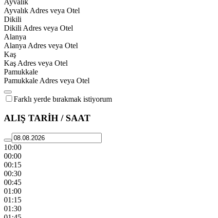
Ayvalık
Ayvalık Adres veya Otel
Dikili
Dikili Adres veya Otel
Alanya
Alanya Adres veya Otel
Kaş
Kaş Adres veya Otel
Pamukkale
Pamukkale Adres veya Otel
Farklı yerde bırakmak istiyorum
ALIŞ TARİH / SAAT
10:00
00:00
00:15
00:30
00:45
01:00
01:15
01:30
01:45