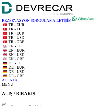
REZERVASYON SORGULAMA
İLETİŞİM
TR - EUR
TR - TL
TR - EUR
TR - USD
TR - GBP
EN - TL
EN - EUR
EN - USD
EN - GBP
DE - TL
DE - EUR
DE - USD
DE - GBP
ACENTA
MENU
ALIŞ / BIRAKIŞ