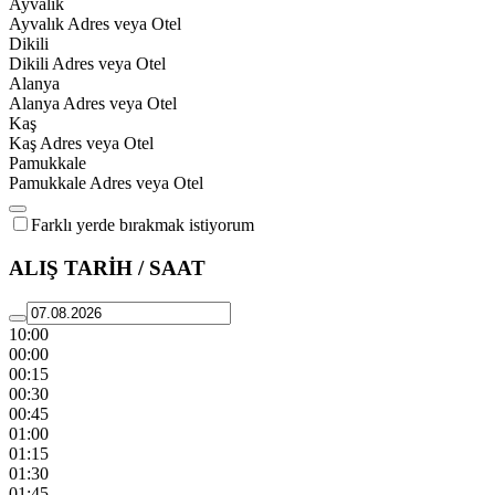
Ayvalık
Ayvalık Adres veya Otel
Dikili
Dikili Adres veya Otel
Alanya
Alanya Adres veya Otel
Kaş
Kaş Adres veya Otel
Pamukkale
Pamukkale Adres veya Otel
Farklı yerde bırakmak istiyorum
ALIŞ TARİH / SAAT
10:00
00:00
00:15
00:30
00:45
01:00
01:15
01:30
01:45