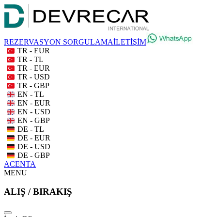
REZERVASYON SORGULAMA
İLETİŞİM
TR - EUR
TR - TL
TR - EUR
TR - USD
TR - GBP
EN - TL
EN - EUR
EN - USD
EN - GBP
DE - TL
DE - EUR
DE - USD
DE - GBP
ACENTA
MENU
ALIŞ / BIRAKIŞ