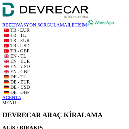
REZERVASYON SORGULAMA
İLETİŞİM
TR - EUR
TR - TL
TR - EUR
TR - USD
TR - GBP
EN - TL
EN - EUR
EN - USD
EN - GBP
DE - TL
DE - EUR
DE - USD
DE - GBP
ACENTA
MENU
DEVRECAR ARAÇ KİRALAMA
ALIŞ / BIRAKIŞ