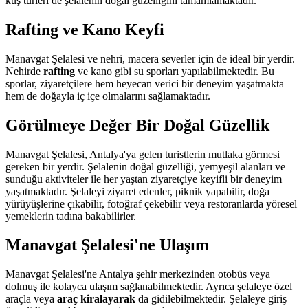
kuş türleri de şelalenin doğal güzelliğini tamamlamaktadır.
Rafting ve Kano Keyfi
Manavgat Şelalesi ve nehri, macera severler için de ideal bir yerdir.
Nehirde
rafting
ve kano gibi su sporları yapılabilmektedir. Bu
sporlar, ziyaretçilere hem heyecan verici bir deneyim yaşatmakta
hem de doğayla iç içe olmalarını sağlamaktadır.
Görülmeye Değer Bir Doğal Güzellik
Manavgat Şelalesi, Antalya'ya gelen turistlerin mutlaka görmesi
gereken bir yerdir. Şelalenin doğal güzelliği, yemyeşil alanları ve
sunduğu aktiviteler ile her yaştan ziyaretçiye keyifli bir deneyim
yaşatmaktadır. Şelaleyi ziyaret edenler, piknik yapabilir, doğa
yürüyüşlerine çıkabilir, fotoğraf çekebilir veya restoranlarda yöresel
yemeklerin tadına bakabilirler.
Manavgat Şelalesi'ne Ulaşım
Manavgat Şelalesi'ne Antalya şehir merkezinden otobüs veya
dolmuş ile kolayca ulaşım sağlanabilmektedir. Ayrıca şelaleye özel
araçla veya
araç kiralayarak
da gidilebilmektedir. Şelaleye giriş