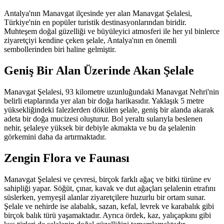
Antalya'nın Manavgat ilçesinde yer alan Manavgat Şelalesi,
Türkiye'nin en popüler turistik destinasyonlarından biridir.
Muhteşem doğal güzelliği ve büyüleyici atmosferi ile her yıl binlerce
ziyaretçiyi kendine çeken şelale, Antalya'nın en önemli
sembollerinden biri haline gelmiştir.
Geniş Bir Alan Üzerinde Akan Şelale
Manavgat Şelalesi, 93 kilometre uzunluğundaki Manavgat Nehri'nin
belirli etaplarında yer alan bir doğa harikasıdır. Yaklaşık 5 metre
yüksekliğindeki falezlerden dökülen şelale, geniş bir alanda akarak
adeta bir doğa mucizesi oluşturur. Bol yeraltı sularıyla beslenen
nehir, şelaleye yüksek bir debiyle akmakta ve bu da şelalenin
görkemini daha da artırmaktadır.
Zengin Flora ve Faunası
Manavgat Şelalesi ve çevresi, birçok farklı ağaç ve bitki türüne ev
sahipliği yapar. Söğüt, çınar, kavak ve dut ağaçları şelalenin etrafını
süslerken, yemyeşil alanlar ziyaretçilere huzurlu bir ortam sunar.
Şelale ve nehirde ise alabalık, sazan, kefal, levrek ve karabalık gibi
birçok balık türü yaşamaktadır. Ayrıca ördek, kaz, yalıçapkını gibi