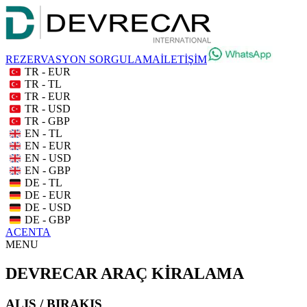
REZERVASYON SORGULAMA
İLETİŞİM
TR - EUR
TR - TL
TR - EUR
TR - USD
TR - GBP
EN - TL
EN - EUR
EN - USD
EN - GBP
DE - TL
DE - EUR
DE - USD
DE - GBP
ACENTA
MENU
DEVRECAR ARAÇ KİRALAMA
ALIŞ / BIRAKIŞ