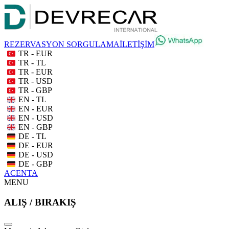
REZERVASYON SORGULAMA
İLETİŞİM
TR - EUR
TR - TL
TR - EUR
TR - USD
TR - GBP
EN - TL
EN - EUR
EN - USD
EN - GBP
DE - TL
DE - EUR
DE - USD
DE - GBP
ACENTA
MENU
ALIŞ / BIRAKIŞ