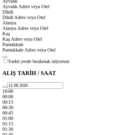
Ayvalık
Ayvalık Adres veya Otel
Dikili
Dikili Adres veya Otel
Alanya
Alanya Adres veya Otel
Kaş
Kaş Adres veya Otel
Pamukkale
Pamukkale Adres veya Otel
Farklı yerde bırakmak istiyorum
ALIŞ TARİH / SAAT
10:00
00:00
00:15
00:30
00:45
01:00
01:15
01:30
01:45