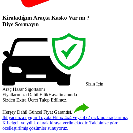
Kiraladığım Araçta Kasko Var mı ?
Diye Sormayın
Sizin İçin
Araç Hasar Sigortasını
Fiyatlarımıza Dahil Ettik
Havalimanında
Sizden Extra Ücret Talep Edilmez.
Herşey Dahil Güncel Fiyat Garantisi.!
İhtiyacınıza uygun Toyota Hilux 4x4 veya 4x2 pick-up araçlarımız,
K belgeli ve yıllık olarak kiraya verilmektedir. Talebinize göre
özelleştirilmiş çözümler sunuyoruz.