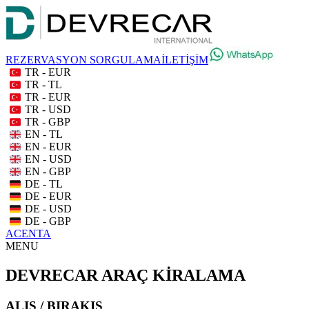
REZERVASYON SORGULAMA
İLETİŞİM
TR - EUR
TR - TL
TR - EUR
TR - USD
TR - GBP
EN - TL
EN - EUR
EN - USD
EN - GBP
DE - TL
DE - EUR
DE - USD
DE - GBP
ACENTA
MENU
DEVRECAR ARAÇ KİRALAMA
ALIŞ / BIRAKIŞ