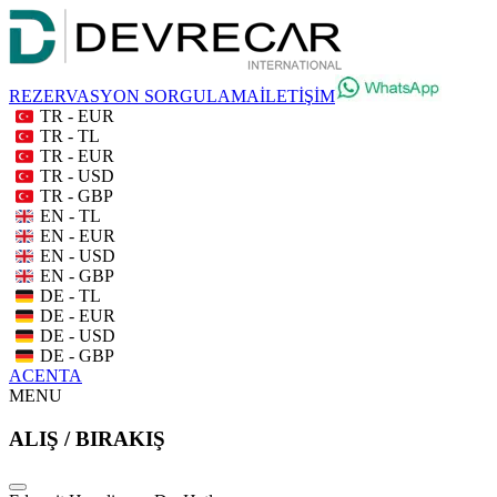
REZERVASYON SORGULAMA
İLETİŞİM
TR - EUR
TR - TL
TR - EUR
TR - USD
TR - GBP
EN - TL
EN - EUR
EN - USD
EN - GBP
DE - TL
DE - EUR
DE - USD
DE - GBP
ACENTA
MENU
ALIŞ / BIRAKIŞ