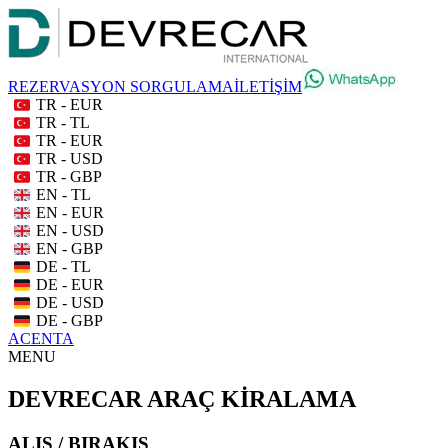
REZERVASYON SORGULAMA
İLETİŞİM
TR - EUR
TR - TL
TR - EUR
TR - USD
TR - GBP
EN - TL
EN - EUR
EN - USD
EN - GBP
DE - TL
DE - EUR
DE - USD
DE - GBP
ACENTA
MENU
DEVRECAR ARAÇ KİRALAMA
ALIŞ / BIRAKIŞ