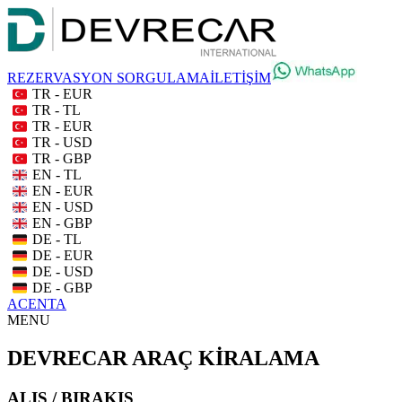
REZERVASYON SORGULAMA
İLETİŞİM
TR - EUR
TR - TL
TR - EUR
TR - USD
TR - GBP
EN - TL
EN - EUR
EN - USD
EN - GBP
DE - TL
DE - EUR
DE - USD
DE - GBP
ACENTA
MENU
DEVRECAR ARAÇ KİRALAMA
ALIŞ / BIRAKIŞ