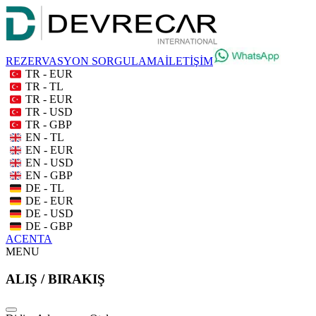
REZERVASYON SORGULAMA
İLETİŞİM
TR - EUR
TR - TL
TR - EUR
TR - USD
TR - GBP
EN - TL
EN - EUR
EN - USD
EN - GBP
DE - TL
DE - EUR
DE - USD
DE - GBP
ACENTA
MENU
ALIŞ / BIRAKIŞ