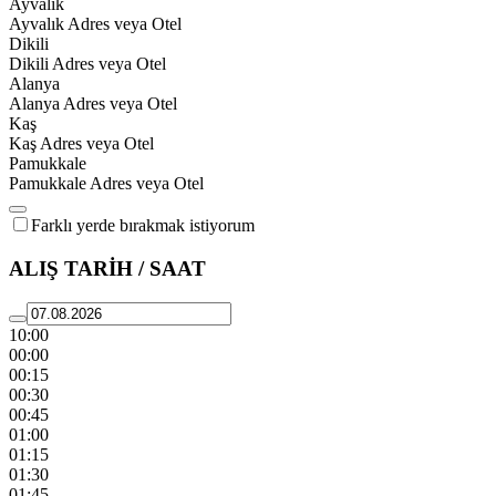
Ayvalık
Ayvalık Adres veya Otel
Dikili
Dikili Adres veya Otel
Alanya
Alanya Adres veya Otel
Kaş
Kaş Adres veya Otel
Pamukkale
Pamukkale Adres veya Otel
Farklı yerde bırakmak istiyorum
ALIŞ TARİH / SAAT
10:00
00:00
00:15
00:30
00:45
01:00
01:15
01:30
01:45