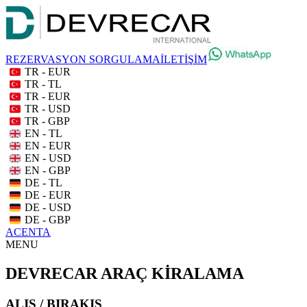
REZERVASYON SORGULAMA
İLETİŞİM
TR - EUR
TR - TL
TR - EUR
TR - USD
TR - GBP
EN - TL
EN - EUR
EN - USD
EN - GBP
DE - TL
DE - EUR
DE - USD
DE - GBP
ACENTA
MENU
DEVRECAR ARAÇ KİRALAMA
ALIŞ / BIRAKIŞ