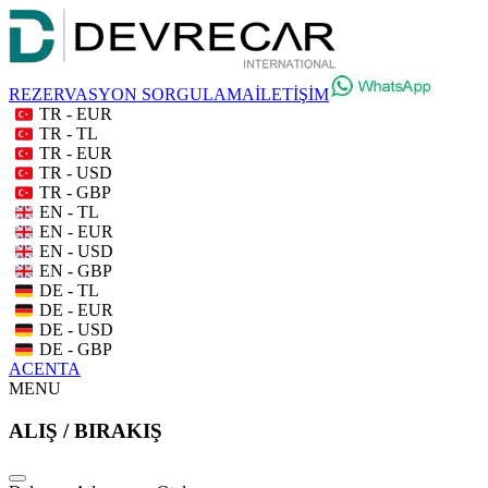
REZERVASYON SORGULAMA
İLETİŞİM
TR - EUR
TR - TL
TR - EUR
TR - USD
TR - GBP
EN - TL
EN - EUR
EN - USD
EN - GBP
DE - TL
DE - EUR
DE - USD
DE - GBP
ACENTA
MENU
ALIŞ / BIRAKIŞ