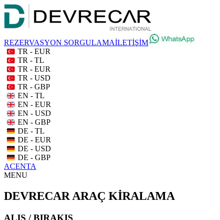
REZERVASYON SORGULAMA
İLETİŞİM
TR - EUR
TR - TL
TR - EUR
TR - USD
TR - GBP
EN - TL
EN - EUR
EN - USD
EN - GBP
DE - TL
DE - EUR
DE - USD
DE - GBP
ACENTA
MENU
DEVRECAR ARAÇ KİRALAMA
ALIŞ / BIRAKIŞ