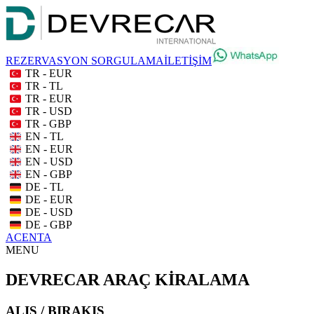
REZERVASYON SORGULAMA
İLETİŞİM
TR - EUR
TR - TL
TR - EUR
TR - USD
TR - GBP
EN - TL
EN - EUR
EN - USD
EN - GBP
DE - TL
DE - EUR
DE - USD
DE - GBP
ACENTA
MENU
DEVRECAR ARAÇ KİRALAMA
ALIŞ / BIRAKIŞ