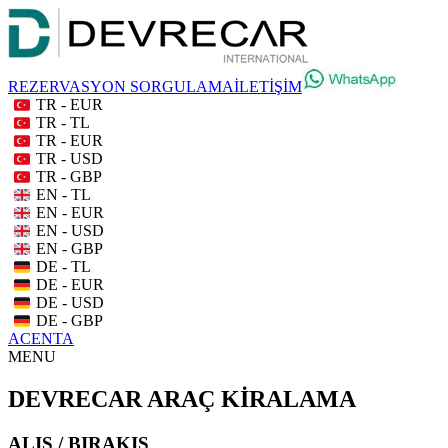
REZERVASYON SORGULAMA
İLETİŞİM
TR - EUR
TR - TL
TR - EUR
TR - USD
TR - GBP
EN - TL
EN - EUR
EN - USD
EN - GBP
DE - TL
DE - EUR
DE - USD
DE - GBP
ACENTA
MENU
DEVRECAR ARAÇ KİRALAMA
ALIŞ / BIRAKIŞ