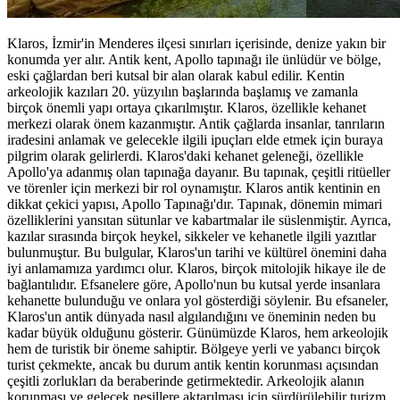
Klaros, İzmir'in Menderes ilçesi sınırları içerisinde, denize yakın bir
konumda yer alır. Antik kent, Apollo tapınağı ile ünlüdür ve bölge,
eski çağlardan beri kutsal bir alan olarak kabul edilir. Kentin
arkeolojik kazıları 20. yüzyılın başlarında başlamış ve zamanla
birçok önemli yapı ortaya çıkarılmıştır. Klaros, özellikle kehanet
merkezi olarak önem kazanmıştır. Antik çağlarda insanlar, tanrıların
iradesini anlamak ve gelecekle ilgili ipuçları elde etmek için buraya
pilgrim olarak gelirlerdi. Klaros'daki kehanet geleneği, özellikle
Apollo'ya adanmış olan tapınağa dayanır. Bu tapınak, çeşitli ritüeller
ve törenler için merkezi bir rol oynamıştır. Klaros antik kentinin en
dikkat çekici yapısı, Apollo Tapınağı'dır. Tapınak, dönemin mimari
özelliklerini yansıtan sütunlar ve kabartmalar ile süslenmiştir. Ayrıca,
kazılar sırasında birçok heykel, sikkeler ve kehanetle ilgili yazıtlar
bulunmuştur. Bu bulgular, Klaros'un tarihi ve kültürel önemini daha
iyi anlamamıza yardımcı olur. Klaros, birçok mitolojik hikaye ile de
bağlantılıdır. Efsanelere göre, Apollo'nun bu kutsal yerde insanlara
kehanette bulunduğu ve onlara yol gösterdiği söylenir. Bu efsaneler,
Klaros'un antik dünyada nasıl algılandığını ve öneminin neden bu
kadar büyük olduğunu gösterir. Günümüzde Klaros, hem arkeolojik
hem de turistik bir öneme sahiptir. Bölgeye yerli ve yabancı birçok
turist çekmekte, ancak bu durum antik kentin korunması açısından
çeşitli zorlukları da beraberinde getirmektedir. Arkeolojik alanın
korunması ve gelecek nesillere aktarılması için sürdürülebilir turizm