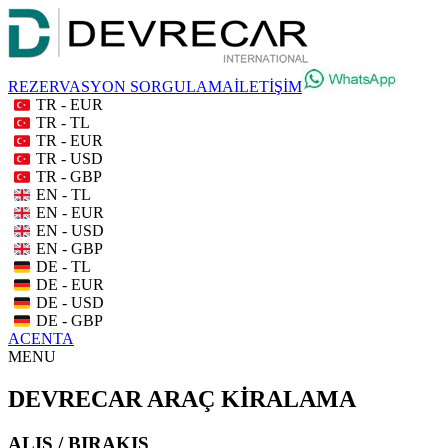
REZERVASYON SORGULAMA
İLETİŞİM
TR - EUR
TR - TL
TR - EUR
TR - USD
TR - GBP
EN - TL
EN - EUR
EN - USD
EN - GBP
DE - TL
DE - EUR
DE - USD
DE - GBP
ACENTA
MENU
DEVRECAR ARAÇ KİRALAMA
ALIŞ / BIRAKIŞ