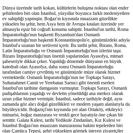
Dünya üzerinde tarih kokan, kültürlerin buluşma noktası olan ender
şehirlerden biri olan İstanbul, yüzyıllar boyunca farklı medeniyetlere
ev sahipliği yapmıştır. Boğaz'ın kıyısında muazzam güzellikte
yükselen bu şehir, hem Asya hem de Avrupa kıtaları üzerinde yer
almasıyla eşsiz bir coğrafi konuma sahiptir. İstanbul'un tarihi, Roma
İmparatorluğu'nun başkenti Byzantium'dan Osmanlı
İmparatorluğu'nun başkenti Konstantinopolis'e, günümüzdeki adıyla
İstanbul'a uzanan bir serüveni içerir. Bu tarihi şehir, Bizans, Roma,
Latin İmparatorluğu ve Osmanlı İmparatorluğu'nun izlerini taşır.
Bizans İmparatorluğu'nun önemli yapılarından Ayasofya, mimari
şaheseriyle dikkat çeker. Yapıldığı dönemde dünyanın en büyük
katedrali olan Ayasofya, daha sonra Osmanlı İmparatorluğu
tarafından camiye çevrilmiş ve günümüzde müze olarak hizmet
vermektedir. Osmanlı İmparatorluğu'nun ise Topkapı Sarayı,
Sultanahmet Camii ve Yerebatan Sarnıcı gibi önemli eserleri
İstanbul'un tarihine damgasını vurmuştur. Topkapı Sarayı, Osmanlı
padişahlarının yaşadığı ve devletin yönetildiği ana merkez olarak
uzun yıllar hizmet vermiştir. İstanbul, sadece tarihiyle değil, aynı
zamanda göz alıcı doğal güzellikleri ve modern yaşam alanlarıyla da
büyüleyicidir. Boğaziçi'nin kıyısında yer alan Ortaköy, etkileyici
mimarisi, boğaz manzarası ve renkli gece hayatıyla öne çıkan bir
semttir. Galata Kulesi, tarihi Yedikule Zindanları, Kız Kulesi ve
İstanbul Boğazı'nın muazzam manzarasına hakim tepelerden biri
olan Çamlıca Tepesi, şehri yüksekten görmek isteyen ziyaretçiler