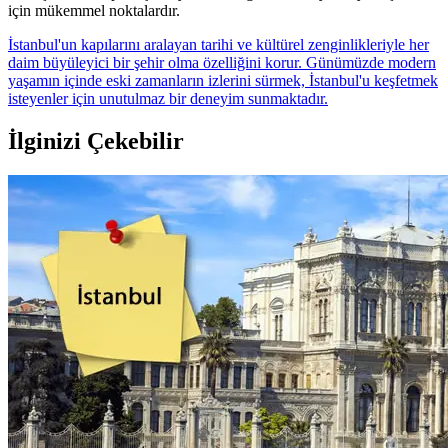
için mükemmel noktalardır.
İstanbul'un kapılarını aralayan tarihi ve kültürel zenginlikleriyle her
daim büyüleyici bir şehir olma özelliğini korur. Günümüzde modern
yaşamın içinde eski zamanların izlerini sürmek, İstanbul'u keşfetmek
isteyenler için unutulmaz bir deneyim sunmaktadır.
İlginizi Çekebilir