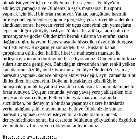
olmak isteyenler için de mükemmel bir seçenek. Fethiye'nin
etkileyici yamaçları ve Ölüdeniz'in eşsiz manzarası, bu sporu
yapmak için ideal bir ortam sunuyor. Yamaç paraşütüne hazırlık,
profesyonel eğitmenler eşliğinde gerçekleşiyor. Güvenlik önlemleri
alındıktan sonra, heyecan verici bir uçuş deneyimi için yamaçların
tepesine doğru yürüyüş başlıyor. Yükseklik arttıkça, adrenalin de
tırmanıyor ve gözler Ölüdeniz'in berrak sularına ve etrafını saran
dağlara doğru kayıyor. Uçuş sırasında hissedilen özgürlük duygusu
tarif edilemez. Rüzgarın yüzünüzdeki hissi, kuşların kanat
çırpışlarına eşlik eden hafiflik hissi ve muhteşem manzara ile
birleşince, zamanın durduğunu hissediyorsunuz. Ölüdeniz'in turkuaz
suları altınızda genişliyor, Babadağ'ın zirvesinden inen renkli yelken
kanatlarının süzülüşünü izliyorsunuz. Fethiye Ölüdeniz'de yamaç
paraşütü yapmak, sadece bir spor aktivitesi değil, aynı zamanda ruhu
dinlendiren bir deneyim. Doğanın kucaklayıcı güzelliğiyle
buluşmak, günlük hayatın stresinden uzaklaşmak için mükemmel bir
fırsat sunuyor. Uçuşun sonunda, yavaş yavaş yere yaklaşırken bile
heyecan devam ediyor. Fethiye'nin eşsiz manzarası altında
süzülürken, bu deneyimin bir daha yaşanmak üzere hatıralarda
yerini aldığına şahit oluyorsunuz. Fethiye Ölüdeniz'de yamaç
paraşütü yapmak, cesaret isteyen bir aktivite olabilir; ancak
deneyimledikten sonra, bu cesaretin ödülünün gökyüzünde özgürlük
ve unutulmaz bir serüven olduğunu anlıyorsunuz.
İlginizi Çekebilir