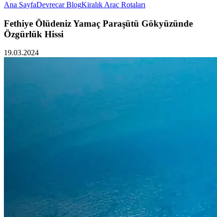
Ana Sayfa
Devrecar Blog
Kiralık Araç Rotaları
Fethiye Ölüdeniz Yamaç Paraşütü Gökyüzünde
Özgürlük Hissi
19.03.2024