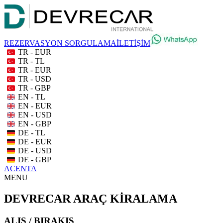
REZERVASYON SORGULAMA
İLETİŞİM
TR - EUR
TR - TL
TR - EUR
TR - USD
TR - GBP
EN - TL
EN - EUR
EN - USD
EN - GBP
DE - TL
DE - EUR
DE - USD
DE - GBP
ACENTA
MENU
DEVRECAR ARAÇ KİRALAMA
ALIŞ / BIRAKIŞ