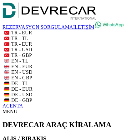
REZERVASYON SORGULAMA
İLETİŞİM
TR - EUR
TR - TL
TR - EUR
TR - USD
TR - GBP
EN - TL
EN - EUR
EN - USD
EN - GBP
DE - TL
DE - EUR
DE - USD
DE - GBP
ACENTA
MENU
DEVRECAR ARAÇ KİRALAMA
ALIŞ / BIRAKIŞ