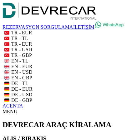
REZERVASYON SORGULAMA
İLETİŞİM
TR - EUR
TR - TL
TR - EUR
TR - USD
TR - GBP
EN - TL
EN - EUR
EN - USD
EN - GBP
DE - TL
DE - EUR
DE - USD
DE - GBP
ACENTA
MENU
DEVRECAR ARAÇ KİRALAMA
ALIŞ / BIRAKIŞ