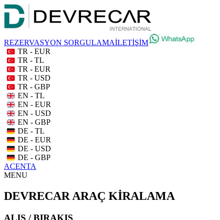
REZERVASYON SORGULAMA
İLETİŞİM
TR - EUR
TR - TL
TR - EUR
TR - USD
TR - GBP
EN - TL
EN - EUR
EN - USD
EN - GBP
DE - TL
DE - EUR
DE - USD
DE - GBP
ACENTA
MENU
DEVRECAR ARAÇ KİRALAMA
ALIŞ / BIRAKIŞ