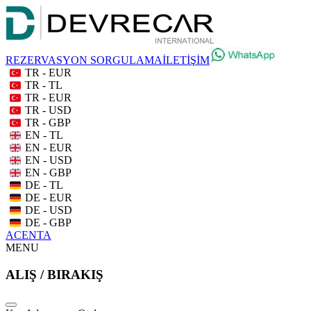
REZERVASYON SORGULAMA
İLETİŞİM
TR - EUR
TR - TL
TR - EUR
TR - USD
TR - GBP
EN - TL
EN - EUR
EN - USD
EN - GBP
DE - TL
DE - EUR
DE - USD
DE - GBP
ACENTA
MENU
ALIŞ / BIRAKIŞ