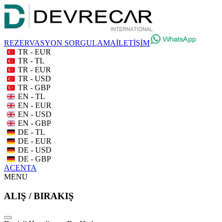
REZERVASYON SORGULAMA
İLETİŞİM
TR - EUR
TR - TL
TR - EUR
TR - USD
TR - GBP
EN - TL
EN - EUR
EN - USD
EN - GBP
DE - TL
DE - EUR
DE - USD
DE - GBP
ACENTA
MENU
ALIŞ / BIRAKIŞ