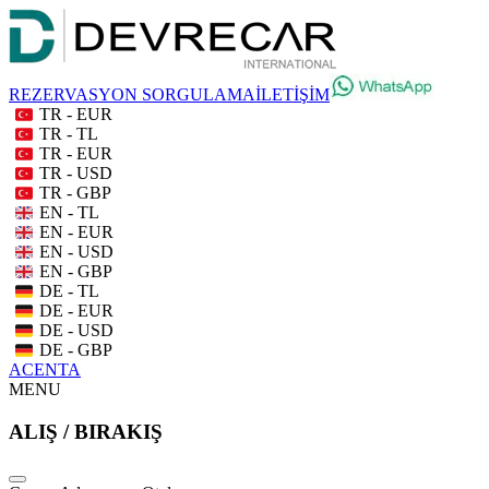
REZERVASYON SORGULAMA
İLETİŞİM
TR - EUR
TR - TL
TR - EUR
TR - USD
TR - GBP
EN - TL
EN - EUR
EN - USD
EN - GBP
DE - TL
DE - EUR
DE - USD
DE - GBP
ACENTA
MENU
ALIŞ / BIRAKIŞ