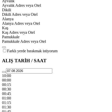
Ayvalık
Ayvalık Adres veya Otel
Dikili
Dikili Adres veya Otel
Alanya
Alanya Adres veya Otel
Kaş
Kaş Adres veya Otel
Pamukkale
Pamukkale Adres veya Otel
Farklı yerde bırakmak istiyorum
ALIŞ TARİH / SAAT
10:00
00:00
00:15
00:30
00:45
01:00
01:15
01:30
01:45