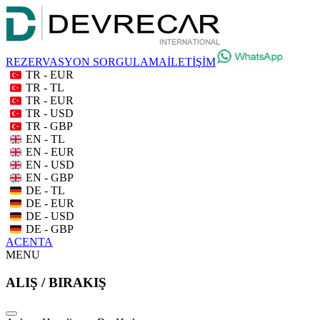
REZERVASYON SORGULAMA
İLETİŞİM
TR - EUR
TR - TL
TR - EUR
TR - USD
TR - GBP
EN - TL
EN - EUR
EN - USD
EN - GBP
DE - TL
DE - EUR
DE - USD
DE - GBP
ACENTA
MENU
ALIŞ / BIRAKIŞ