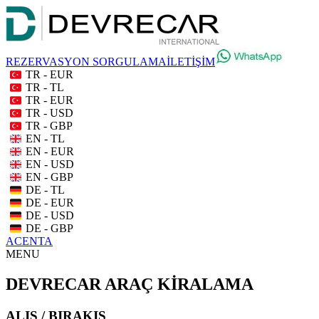
REZERVASYON SORGULAMA
İLETİŞİM
TR - EUR
TR - TL
TR - EUR
TR - USD
TR - GBP
EN - TL
EN - EUR
EN - USD
EN - GBP
DE - TL
DE - EUR
DE - USD
DE - GBP
ACENTA
MENU
DEVRECAR ARAÇ KİRALAMA
ALIŞ / BIRAKIŞ