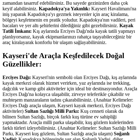
zamandan tasarruf edebilirsiniz. Bu sayede gezinizden daha çok
keyif alabilirsiniz.
Kapadokya'ya Yakınlık:
Kayseri Havalimanı'na
iniş yaparak Kapadokya'yı gezmek isteyenler için araç kiralama,
bölgeyi keşfetmenin en pratik yoludur. Kapadokya'nın vadileri, peri
bacaları ve yer altı şehirlerini dilediğiniz gibi gezebilirsiniz.
Kayak
Tatili İmkanı:
Kış aylarında Erciyes Dağı'nda kayak tatili yapmayı
planlıyorsanız, kayak ekipmanlarınızı rahatça taşıyabileceğiniz bir
araç kiralayarak konforlu bir ulaşım sağlayabilirsiniz.
Kayseri'de Araçla Keşfedilecek Doğal
Güzellikler:
Erciyes Dağı:
Kayseri'nin sembolü olan Erciyes Dağı, kış aylarında
kayak merkezi olarak hizmet verirken, yaz aylarında ise trekking,
dağcılık ve kamp gibi aktiviteler için ideal bir destinasyondur. Araçla
Erciyes Dağı'na kolayca ulaşabilir, zirveye teleferikle çıkabilir ve
muhteşem manzaraların tadını çıkarabilirsiniz. (Anahtar Kelimeler:
Erciyes Dağı araçla ulaşım, Kayseri kayak merkezi, Erciyes Dağı
aktiviteler)
Sultan Sazlığı Milli Parkı:
Kuş cenneti olarak da
bilinen Sultan Sazlığı, birçok farklı kuş türüne ev sahipliği
yapmaktadır. Araçla milli parka ulaşabilir, kuş gözlem kulelerinden
farklı türleri izleyebilirsiniz. (Anahtar Kelimeler: Sultan Sazlığı Milli
Parkı, Kayseri kuş gözlem, Sultan Sazlığı araçla ulaşım)
Soğanlı
Vadisi:
Kapadokya bölgesinde yer alan Soğanlı Vadisi, diğer