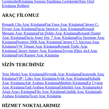
Gerekenler
Kiralama Sonrası Yapılması Gerekenler
Size Özel
Kiralama Rehberi
ARAÇ FİLOMUZ
Renault Clio Araç Kiralama
Fiat Egea Araç Kiralama
Citroen C-
Elysee Araç Kiralama
Dacia Stepway Araç Kiralama
Renault
Megane Araç Kiralama
Fiat Doblo Araç Kiralama
Renault Duster
Araç Kiralama
Dacia Joger Stw 7 Araç Kiralama
Kia Sportage Araç
Kiralama
Peugeot 2008 Araç Kiralama
Citroen C5 Aircross Araç
Kiralama
VW Tiguan Araç Kiralama
Renault Trafic Araç
Kiralama
Citroen Jumpy Araç Kiralama
Toyota Hilux 4x4 Araç
Kiralama
Ford Ranger Araç Kiralama
SİZİN TERCİHİNİZ
Yeni Model Araç Kiralama
Hijyenik Araç Kiralama
Ekonomik Araç
Kiralama
VIP / Lüks Araç Kiralama
Aylık Araç Kiralama
Haftalık
Araç Kiralama
Aile Arabası Kiralama
Minibüs Kiralama
En Uygun
Araç Kiralama
Tatil Arabası Kiralama
Elektrikli Araç Kiralama
4x4
Arazi Aracı Kiralama
Filo Araç Kiralama
Günlük Araç Kiralama
İş
Arabası Kiralama
Ticari Araç Kiralama
HİZMET NOKTALARIMIZ