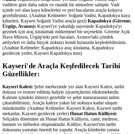
vadilere göre daha sakin ve otantik bir atmosfere sahiptir. Vadi
içinde yer alan kaya kiliselerini ve peri bacalarını araçla kolayca
gezebilirsiniz. (Anahtar Kelimeler: Soğanlı Vadisi, Kapadokya kaya
kiliseleri, Kayseri Soğanlı Vadisi araçla gezi)
Kapadokya (Göreme,
Ürgüp, Avanos):
Kayseri'ye yakınlığı sayesinde Kapadokya'yı
gezmek için araç kiralamak mükemmel bir seçenektir. Göreme Açık
Hava Müzesi, Ürgüp'teki peri bacaları, Avanos'taki çömlek
atölyeleri ve daha birçok noktayı kendi hızınızda keşfedebilirsiniz.
(Anahtar Kelimeler: Kapadokya araç kiralama, Kapadokya
gezilecek yerler, Kayseri Kapadokya turu)
Kayseri'de Araçla Keşfedilecek Tarihi
Güzellikler:
Kayseri Kalesi:
Şehir merkezinde yer alan Kayseri Kalesi, tarihi
dokusu ve restore edilmiş haliyle ziyaretçilerini etkilemektedir.
Kalenin içindeki müzeyi gezebilir ve şehir manzarasının tadını
çıkarabilirsiniz. Araçla kaleye yakın bir noktaya kadar ulaşım
mümkündür. (Anahtar Kelimeler: Kayseri Kalesi, Kayseri tarihi
mekanlar, Kayseri gezilecek yerler)
Hunat Hatun Külliyesi:
Selçuklu dönemine ait Hunat Hatun Külliyesi, cami, medrese,
hamam ve türbeden oluşmaktadır. Külliye, Kayseri'nin tarihi
dokusunu yansıtan önemli bir yapıdır. Araçla kümbetin yanına