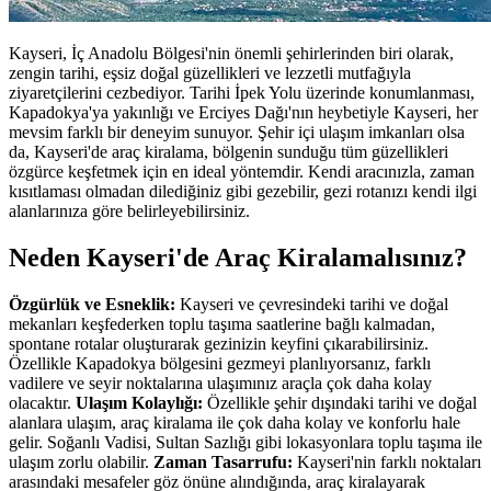
Kayseri, İç Anadolu Bölgesi'nin önemli şehirlerinden biri olarak,
zengin tarihi, eşsiz doğal güzellikleri ve lezzetli mutfağıyla
ziyaretçilerini cezbediyor. Tarihi İpek Yolu üzerinde konumlanması,
Kapadokya'ya yakınlığı ve Erciyes Dağı'nın heybetiyle Kayseri, her
mevsim farklı bir deneyim sunuyor. Şehir içi ulaşım imkanları olsa
da, Kayseri'de araç kiralama, bölgenin sunduğu tüm güzellikleri
özgürce keşfetmek için en ideal yöntemdir. Kendi aracınızla, zaman
kısıtlaması olmadan dilediğiniz gibi gezebilir, gezi rotanızı kendi ilgi
alanlarınıza göre belirleyebilirsiniz.
Neden Kayseri'de Araç Kiralamalısınız?
Özgürlük ve Esneklik:
Kayseri ve çevresindeki tarihi ve doğal
mekanları keşfederken toplu taşıma saatlerine bağlı kalmadan,
spontane rotalar oluşturarak gezinizin keyfini çıkarabilirsiniz.
Özellikle Kapadokya bölgesini gezmeyi planlıyorsanız, farklı
vadilere ve seyir noktalarına ulaşımınız araçla çok daha kolay
olacaktır.
Ulaşım Kolaylığı:
Özellikle şehir dışındaki tarihi ve doğal
alanlara ulaşım, araç kiralama ile çok daha kolay ve konforlu hale
gelir. Soğanlı Vadisi, Sultan Sazlığı gibi lokasyonlara toplu taşıma ile
ulaşım zorlu olabilir.
Zaman Tasarrufu:
Kayseri'nin farklı noktaları
arasındaki mesafeler göz önüne alındığında, araç kiralayarak