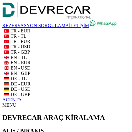
REZERVASYON SORGULAMA
İLETİŞİM
TR - EUR
TR - TL
TR - EUR
TR - USD
TR - GBP
EN - TL
EN - EUR
EN - USD
EN - GBP
DE - TL
DE - EUR
DE - USD
DE - GBP
ACENTA
MENU
DEVRECAR ARAÇ KİRALAMA
ALIŞ / BIRAKIŞ