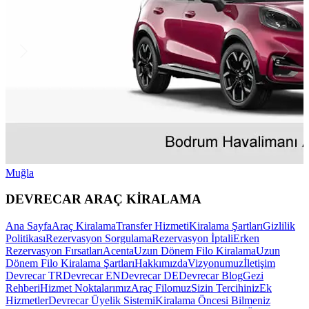
Muğla
DEVRECAR ARAÇ KİRALAMA
Ana Sayfa
Araç Kiralama
Transfer Hizmeti
Kiralama Şartları
Gizlilik
Politikası
Rezervasyon Sorgulama
Rezervasyon İptali
Erken
Rezervasyon Fırsatları
Acenta
Uzun Dönem Filo Kiralama
Uzun
Dönem Filo Kiralama Şartları
Hakkımızda
Vizyonumuz
İletişim
Devrecar TR
Devrecar EN
Devrecar DE
Devrecar Blog
Gezi
Rehberi
Hizmet Noktalarımız
Araç Filomuz
Sizin Tercihiniz
Ek
Hizmetler
Devrecar Üyelik Sistemi
Kiralama Öncesi Bilmeniz