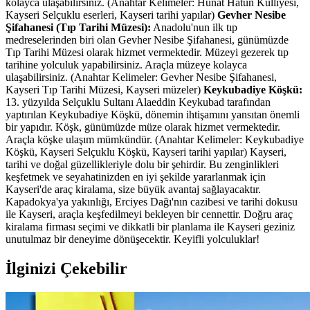
kolayca ulaşabilirsiniz. (Anahtar Kelimeler: Hunat Hatun Külliyesi,
Kayseri Selçuklu eserleri, Kayseri tarihi yapılar)
Gevher Nesibe
Şifahanesi (Tıp Tarihi Müzesi):
Anadolu'nun ilk tıp
medreselerinden biri olan Gevher Nesibe Şifahanesi, günümüzde
Tıp Tarihi Müzesi olarak hizmet vermektedir. Müzeyi gezerek tıp
tarihine yolculuk yapabilirsiniz. Araçla müzeye kolayca
ulaşabilirsiniz. (Anahtar Kelimeler: Gevher Nesibe Şifahanesi,
Kayseri Tıp Tarihi Müzesi, Kayseri müzeler)
Keykubadiye Köşkü:
13. yüzyılda Selçuklu Sultanı Alaeddin Keykubad tarafından
yaptırılan Keykubadiye Köşkü, dönemin ihtişamını yansıtan önemli
bir yapıdır. Köşk, günümüzde müze olarak hizmet vermektedir.
Araçla köşke ulaşım mümkündür. (Anahtar Kelimeler: Keykubadiye
Köşkü, Kayseri Selçuklu Köşkü, Kayseri tarihi yapılar) Kayseri,
tarihi ve doğal güzellikleriyle dolu bir şehirdir. Bu zenginlikleri
keşfetmek ve seyahatinizden en iyi şekilde yararlanmak için
Kayseri'de araç kiralama, size büyük avantaj sağlayacaktır.
Kapadokya'ya yakınlığı, Erciyes Dağı'nın cazibesi ve tarihi dokusu
ile Kayseri, araçla keşfedilmeyi bekleyen bir cennettir. Doğru araç
kiralama firması seçimi ve dikkatli bir planlama ile Kayseri geziniz
unutulmaz bir deneyime dönüşecektir. Keyifli yolculuklar!
İlginizi Çekebilir