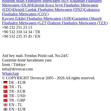
Bodrum Milas Flughafen Mietwagen (BJV)
Dalaman Flughafen
Mietwagen (DLM)
Edremit Koca Seyit Flughafen Mietwagen
(EDO)
Denizli Çardak Flughafen Mietwagen (DNZ)
Çukurova
Flughafen Mietwagen (COV)
Kayseri Erkilet Flughafen Mietwagen (ASR)
Gaziantep Oğuzeli
Flughafen Mietwagen (GZT)
Trabzon Flughafen Mietwagen (TZX)
+90 232 251 23 13
+90 532 318 14 34 / TR
+90 532 235 35 45 / EN
Atıf bey mah. Feridun Pözüt cad. No:24/C
Gaziemir-Izmir havalimanı yanı
İzmir / Türkiye
info@devrecar.com
WhatsApp
© COPYRIGHT Devrecar 2005 - 2026 All rights reserved.
DE - EUR
TR - TL
TR - EUR
TR - USD
TR - GBP
EN - TL
EN - EUR