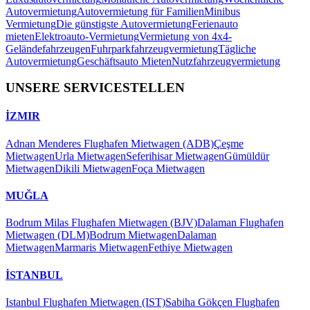
Autovermietung
Autovermietung für Familien
Minibus
Vermietung
Die günstigste Autovermietung
Ferienauto
mieten
Elektroauto-Vermietung
Vermietung von 4x4-
Geländefahrzeugen
Fuhrparkfahrzeugvermietung
Tägliche
Autovermietung
Geschäftsauto Mieten
Nutzfahrzeugvermietung
UNSERE SERVICESTELLEN
İZMIR
Adnan Menderes Flughafen Mietwagen (ADB)
Çeşme
Mietwagen
Urla Mietwagen
Seferihisar Mietwagen
Gümüldür
Mietwagen
Dikili Mietwagen
Foça Mietwagen
MUĞLA
Bodrum Milas Flughafen Mietwagen (BJV)
Dalaman Flughafen
Mietwagen (DLM)
Bodrum Mietwagen
Dalaman
Mietwagen
Marmaris Mietwagen
Fethiye Mietwagen
İSTANBUL
Istanbul Flughafen Mietwagen (IST)
Sabiha Gökçen Flughafen