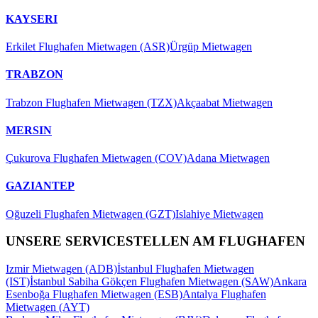
KAYSERI
Erkilet Flughafen Mietwagen (ASR)
Ürgüp Mietwagen
TRABZON
Trabzon Flughafen Mietwagen (TZX)
Akçaabat Mietwagen
MERSIN
Çukurova Flughafen Mietwagen (COV)
Adana Mietwagen
GAZIANTEP
Oğuzeli Flughafen Mietwagen (GZT)
Islahiye Mietwagen
UNSERE SERVICESTELLEN AM FLUGHAFEN
Izmir Mietwagen (ADB)
İstanbul Flughafen Mietwagen
(IST)
İstanbul Sabiha Gökçen Flughafen Mietwagen (SAW)
Ankara
Esenboğa Flughafen Mietwagen (ESB)
Antalya Flughafen
Mietwagen (AYT)