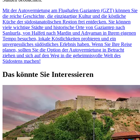
Mit der Autovermietung am Flughafen Gaziantep (GZT) können Sie
die reiche Geschichte, die einzigartige Kultur und die köstliche
Küche der südostanatolischen Region frei entdecken. Sie können
viele wichtige Städte und historische Orte von Gaziantep nach
Şanlıurfa, von Halfeti nach Mardin und Adıyaman in Ihrem eigenen
Tempo besuchen, lokale Köstlichkeiten probieren und ein
unvergessliches südöstliches Erlebnis haben. Wenn Sie Ihre Reise
planen, sollten Sie die Option der Autovermietung in Betracht
ziehen und sich auf den Weg in die geheimnisvolle Welt des
Südostens machen!
Das könnte Sie Interessieren