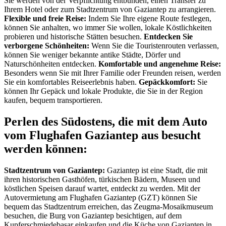
Sie werden von der Verpflichtung entbunden, einen Transfer zu
Ihrem Hotel oder zum Stadtzentrum von Gaziantep zu arrangieren.
Flexible und freie Reise:
Indem Sie Ihre eigene Route festlegen,
können Sie anhalten, wo immer Sie wollen, lokale Köstlichkeiten
probieren und historische Stätten besuchen.
Entdecken Sie
verborgene Schönheiten:
Wenn Sie die Touristenrouten verlassen,
können Sie weniger bekannte antike Städte, Dörfer und
Naturschönheiten entdecken.
Komfortable und angenehme Reise:
Besonders wenn Sie mit Ihrer Familie oder Freunden reisen, werden
Sie ein komfortables Reiseerlebnis haben.
Gepäckkomfort:
Sie
können Ihr Gepäck und lokale Produkte, die Sie in der Region
kaufen, bequem transportieren.
Perlen des Südostens, die mit dem Auto
vom Flughafen Gaziantep aus besucht
werden können:
Stadtzentrum von Gaziantep:
Gaziantep ist eine Stadt, die mit
ihren historischen Gasthöfen, türkischen Bädern, Museen und
köstlichen Speisen darauf wartet, entdeckt zu werden. Mit der
Autovermietung am Flughafen Gaziantep (GZT) können Sie
bequem das Stadtzentrum erreichen, das Zeugma-Mosaikmuseum
besuchen, die Burg von Gaziantep besichtigen, auf dem
Kupferschmiedebasar einkaufen und die Küche von Gaziantep in