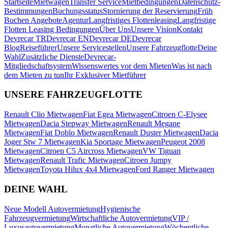
Startseite
Mietwagen
Transfer Service
Mietbedingungen
Datenschutz-
Bestimmungen
Buchungsstatus
Stornierung der Reservierung
Früh
Buchen Angebote
Agentur
Langfristiges Flottenleasing
Langfristige
Flotten Leasing Bedingungen
Über Uns
Unsere Vision
Kontakt
Devrecar TR
Devrecar EN
Devrecar DE
Devrecar
Blog
Reiseführer
Unsere Servicestellen
Unsere Fahrzeugflotte
Deine
Wahl
Zusätzliche Dienste
Devrecar-
Mitgliedschaftsystem
Wissenswertes vor dem Mieten
Was ist nach
dem Mieten zu tun
Ihr Exklusiver Mietführer
UNSERE FAHRZEUGFLOTTE
Renault Clio Mietwagen
Fiat Egea Mietwagen
Citroen C-Elysee
Mietwagen
Dacia Stepway Mietwagen
Renault Megane
Mietwagen
Fiat Doblo Mietwagen
Renault Duster Mietwagen
Dacia
Joger Stw 7 Mietwagen
Kia Sportage Mietwagen
Peugeot 2008
Mietwagen
Citroen C5 Aircross Mietwagen
VW Tiguan
Mietwagen
Renault Trafic Mietwagen
Citroen Jumpy
Mietwagen
Toyota Hilux 4x4 Mietwagen
Ford Ranger Mietwagen
DEINE WAHL
Neue Modell Autovermietung
Hygienische
Fahrzeugvermietung
Wirtschaftliche Autovermietung
VIP /
Luxusautovermietung
Monatliche Autovermietung
Wöchentliche