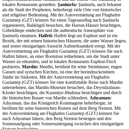
lokalen Restaurants genießen.
Şanlıurfa:
Şanlıurfa, auch bekannt
als die Stadt der Propheten, beherbergt viele Orte von historischer
und religiöser Bedeutung. Mit der Autovermietung am Flughafen
Gaziantep (GZT) können Sie einen Tagesausflug nach Şanlıurfa
organisieren, Balıklıgöl besuchen, die Harran-Häuser besichtigen,
Göbeklitepe entdecken und die authentische Atmosphäre von
Şanlıurfa einatmen.
Halfeti:
Halfeti liegt am Euphrat und ist ein
Bezirk, der mit seinen historischen Häusern, die unter Wasser liegen,
und seiner einzigartigen Aussicht Aufmerksamkeit erregt. Mit der
Autovermietung am Flughafen Gaziantep (GZT) können Sie nach
Halfeti fahren, an einer Bootstour teilnehmen, um die Stadt unter
Wasser zu erkunden, und in lokalen Restaurants Euphrat-Fisch
probieren.
Mardin:
Mardin, berühmt für seine Steinhäuser, engen
Gassen und syrischen Kirchen, ist eine der beeindruckendsten
Städte im Südosten. Mit der Autovermietung am Flughafen
Gaziantep (GZT) können Sie eine komfortable Reise nach Mardin
unternehmen, das Mardin-Museum besuchen, das Deyrulzafaran-
Kloster besichtigen, die Kasımiye-Madrasa besichtigen und durch
die historischen Basare von Mardin schlendern.
Adıyaman:
Adıyaman, das das Königreich Kommagene beherbergte, ist
berühmt für seine historischen Ruinen auf dem Berg Nemrut. Mit
der Autovermietung am Flughafen Gaziantep (GZT) können Sie
nach Adıyaman fahren, den Berg Nemrut besteigen und den
Sonnenaufgang oder Sonnenuntergang zwischen den einzigartigen
Statuen beobachten.