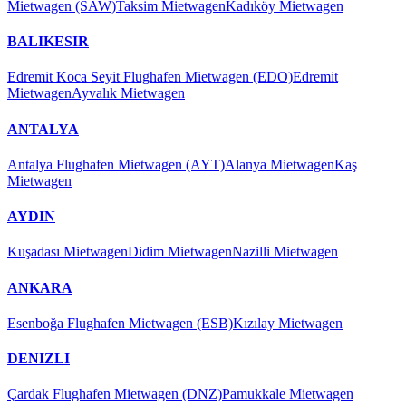
Mietwagen (SAW)
Taksim Mietwagen
Kadıköy Mietwagen
BALIKESIR
Edremit Koca Seyit Flughafen Mietwagen (EDO)
Edremit
Mietwagen
Ayvalık Mietwagen
ANTALYA
Antalya Flughafen Mietwagen (AYT)
Alanya Mietwagen
Kaş
Mietwagen
AYDIN
Kuşadası Mietwagen
Didim Mietwagen
Nazilli Mietwagen
ANKARA
Esenboğa Flughafen Mietwagen (ESB)
Kızılay Mietwagen
DENIZLI
Çardak Flughafen Mietwagen (DNZ)
Pamukkale Mietwagen