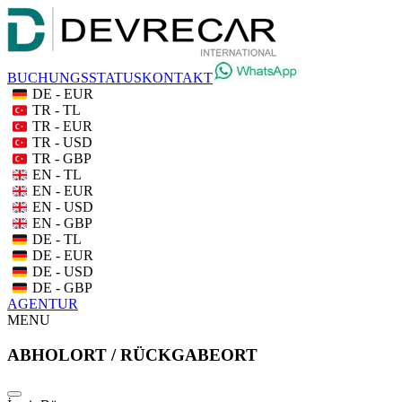
BUCHUNGSSTATUS
KONTAKT
DE - EUR
TR - TL
TR - EUR
TR - USD
TR - GBP
EN - TL
EN - EUR
EN - USD
EN - GBP
DE - TL
DE - EUR
DE - USD
DE - GBP
AGENTUR
MENU
ABHOLORT / RÜCKGABEORT