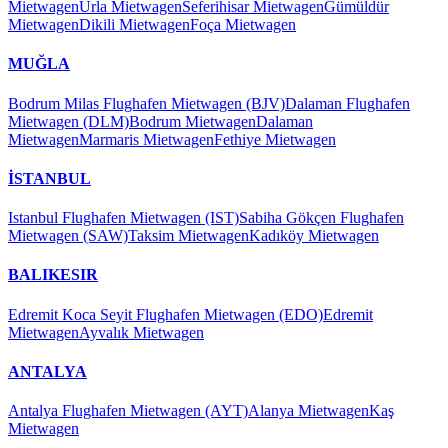
Mietwagen
Urla Mietwagen
Seferihisar Mietwagen
Gümüldür
Mietwagen
Dikili Mietwagen
Foça Mietwagen
MUĞLA
Bodrum Milas Flughafen Mietwagen (BJV)
Dalaman Flughafen
Mietwagen (DLM)
Bodrum Mietwagen
Dalaman
Mietwagen
Marmaris Mietwagen
Fethiye Mietwagen
İSTANBUL
Istanbul Flughafen Mietwagen (IST)
Sabiha Gökçen Flughafen
Mietwagen (SAW)
Taksim Mietwagen
Kadıköy Mietwagen
BALIKESIR
Edremit Koca Seyit Flughafen Mietwagen (EDO)
Edremit
Mietwagen
Ayvalık Mietwagen
ANTALYA
Antalya Flughafen Mietwagen (AYT)
Alanya Mietwagen
Kaş
Mietwagen