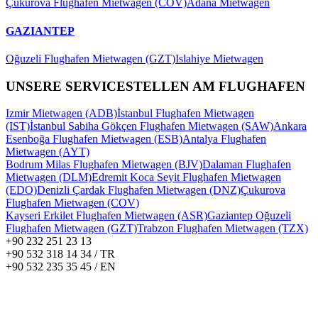
Çukurova Flughafen Mietwagen (COV)
Adana Mietwagen
GAZIANTEP
Oğuzeli Flughafen Mietwagen (GZT)
Islahiye Mietwagen
UNSERE SERVICESTELLEN AM FLUGHAFEN
Izmir Mietwagen (ADB)
İstanbul Flughafen Mietwagen
(IST)
İstanbul Sabiha Gökçen Flughafen Mietwagen (SAW)
Ankara
Esenboğa Flughafen Mietwagen (ESB)
Antalya Flughafen
Mietwagen (AYT)
Bodrum Milas Flughafen Mietwagen (BJV)
Dalaman Flughafen
Mietwagen (DLM)
Edremit Koca Seyit Flughafen Mietwagen
(EDO)
Denizli Çardak Flughafen Mietwagen (DNZ)
Çukurova
Flughafen Mietwagen (COV)
Kayseri Erkilet Flughafen Mietwagen (ASR)
Gaziantep Oğuzeli
Flughafen Mietwagen (GZT)
Trabzon Flughafen Mietwagen (TZX)
+90 232 251 23 13
+90 532 318 14 34 / TR
+90 532 235 35 45 / EN