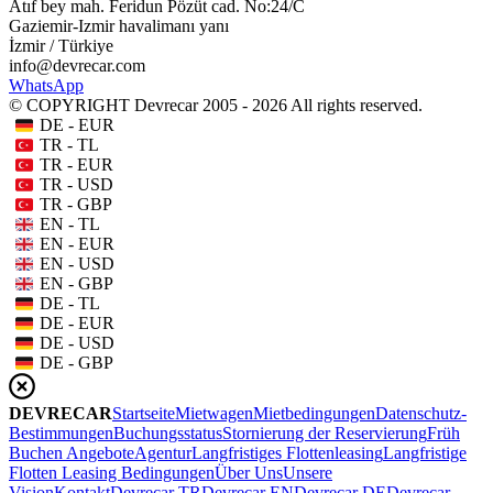
Atıf bey mah. Feridun Pözüt cad. No:24/C
Gaziemir-Izmir havalimanı yanı
İzmir / Türkiye
info@devrecar.com
WhatsApp
© COPYRIGHT Devrecar 2005 - 2026 All rights reserved.
DE - EUR
TR - TL
TR - EUR
TR - USD
TR - GBP
EN - TL
EN - EUR
EN - USD
EN - GBP
DE - TL
DE - EUR
DE - USD
DE - GBP
DEVRECAR
Startseite
Mietwagen
Mietbedingungen
Datenschutz-
Bestimmungen
Buchungsstatus
Stornierung der Reservierung
Früh
Buchen Angebote
Agentur
Langfristiges Flottenleasing
Langfristige
Flotten Leasing Bedingungen
Über Uns
Unsere
Vision
Kontakt
Devrecar TR
Devrecar EN
Devrecar DE
Devrecar