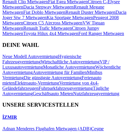
Renault Clio Mietwagen
Fiat Egea Mietwagen
Citroen C-Elysee
Mietwagen
Dacia Stepway Mietwagen
Renault Megane
Mietwagen
Fiat Doblo Mietwagen
Renault Duster Mietwagen
Dacia
Joger Stw 7 Mietwagen
Kia Sportage Mietwagen
Peugeot 2008
Mietwagen
Citroen C5 Aircross Mietwagen
VW Tiguan
Mietwagen
Renault Trafic Mietwagen
Citroen Jumpy
Mietwagen
Toyota Hilux 4x4 Mietwagen
Ford Ranger Mietwagen
DEINE WAHL
Neue Modell Autovermietung
Hygienische
Fahrzeugvermietung
Wirtschaftliche Autovermietung
VIP /
Luxusautovermietung
Monatliche Autovermietung
Wöchentliche
Autovermietung
Autovermietung für Familien
Minibus
Vermietung
Die günstigste Autovermietung
Ferienauto
mieten
Elektroauto-Vermietung
Vermietung von 4x4-
Geländefahrzeugen
Fuhrparkfahrzeugvermietung
Tägliche
Autovermietung
Geschäftsauto Mieten
Nutzfahrzeugvermietung
UNSERE SERVICESTELLEN
İZMIR
Adnan Menderes Flughafen Mietwagen (ADB)
Çeşme