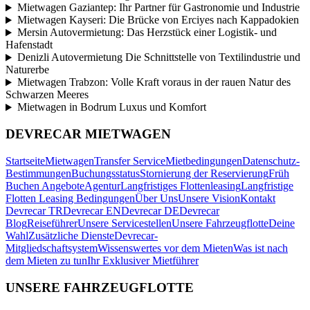
Mietwagen Gaziantep: Ihr Partner für Gastronomie und Industrie
Mietwagen Kayseri: Die Brücke von Erciyes nach Kappadokien
Mersin Autovermietung: Das Herzstück einer Logistik- und
Hafenstadt
Denizli Autovermietung Die Schnittstelle von Textilindustrie und
Naturerbe
Mietwagen Trabzon: Volle Kraft voraus in der rauen Natur des
Schwarzen Meeres
Mietwagen in Bodrum Luxus und Komfort
DEVRECAR MIETWAGEN
Startseite
Mietwagen
Transfer Service
Mietbedingungen
Datenschutz-
Bestimmungen
Buchungsstatus
Stornierung der Reservierung
Früh
Buchen Angebote
Agentur
Langfristiges Flottenleasing
Langfristige
Flotten Leasing Bedingungen
Über Uns
Unsere Vision
Kontakt
Devrecar TR
Devrecar EN
Devrecar DE
Devrecar
Blog
Reiseführer
Unsere Servicestellen
Unsere Fahrzeugflotte
Deine
Wahl
Zusätzliche Dienste
Devrecar-
Mitgliedschaftsystem
Wissenswertes vor dem Mieten
Was ist nach
dem Mieten zu tun
Ihr Exklusiver Mietführer
UNSERE FAHRZEUGFLOTTE