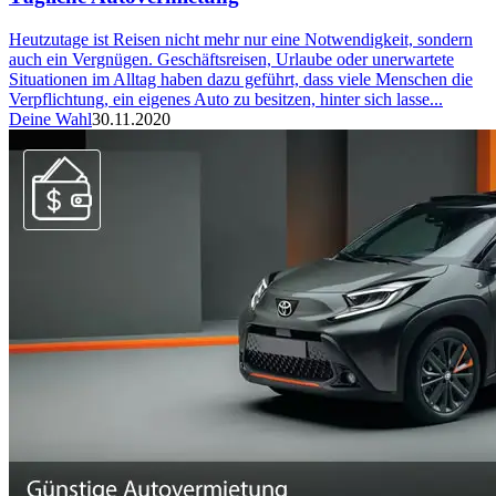
Heutzutage ist Reisen nicht mehr nur eine Notwendigkeit, sondern
auch ein Vergnügen. Geschäftsreisen, Urlaube oder unerwartete
Situationen im Alltag haben dazu geführt, dass viele Menschen die
Verpflichtung, ein eigenes Auto zu besitzen, hinter sich lasse...
Deine Wahl
30.11.2020