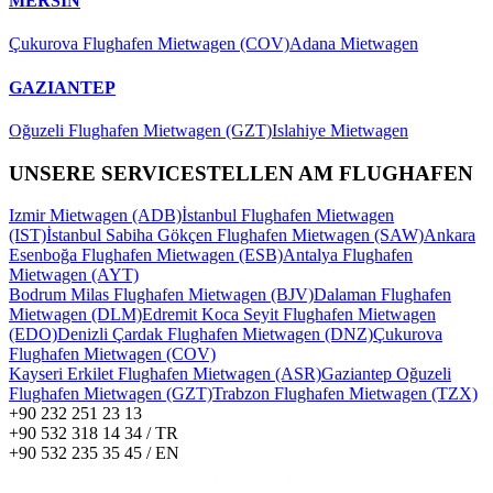
MERSIN
Çukurova Flughafen Mietwagen (COV)
Adana Mietwagen
GAZIANTEP
Oğuzeli Flughafen Mietwagen (GZT)
Islahiye Mietwagen
UNSERE SERVICESTELLEN AM FLUGHAFEN
Izmir Mietwagen (ADB)
İstanbul Flughafen Mietwagen
(IST)
İstanbul Sabiha Gökçen Flughafen Mietwagen (SAW)
Ankara
Esenboğa Flughafen Mietwagen (ESB)
Antalya Flughafen
Mietwagen (AYT)
Bodrum Milas Flughafen Mietwagen (BJV)
Dalaman Flughafen
Mietwagen (DLM)
Edremit Koca Seyit Flughafen Mietwagen
(EDO)
Denizli Çardak Flughafen Mietwagen (DNZ)
Çukurova
Flughafen Mietwagen (COV)
Kayseri Erkilet Flughafen Mietwagen (ASR)
Gaziantep Oğuzeli
Flughafen Mietwagen (GZT)
Trabzon Flughafen Mietwagen (TZX)
+90 232 251 23 13
+90 532 318 14 34 / TR
+90 532 235 35 45 / EN