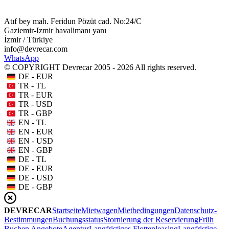
Atıf bey mah. Feridun Pözüt cad. No:24/C
Gaziemir-Izmir havalimanı yanı
İzmir / Türkiye
info@devrecar.com
WhatsApp
© COPYRIGHT Devrecar 2005 - 2026 All rights reserved.
DE - EUR
TR - TL
TR - EUR
TR - USD
TR - GBP
EN - TL
EN - EUR
EN - USD
EN - GBP
DE - TL
DE - EUR
DE - USD
DE - GBP
DEVRECAR
Startseite
Mietwagen
Mietbedingungen
Datenschutz-
Bestimmungen
Buchungsstatus
Stornierung der Reservierung
Früh
Buchen Angebote
Agentur
Langfristiges Flottenleasing
Langfristige