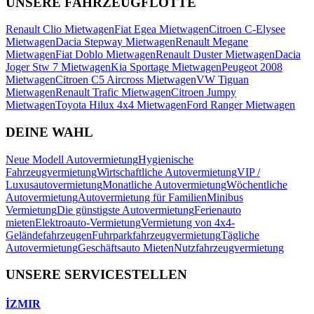
UNSERE FAHRZEUGFLOTTE
Renault Clio Mietwagen
Fiat Egea Mietwagen
Citroen C-Elysee
Mietwagen
Dacia Stepway Mietwagen
Renault Megane
Mietwagen
Fiat Doblo Mietwagen
Renault Duster Mietwagen
Dacia
Joger Stw 7 Mietwagen
Kia Sportage Mietwagen
Peugeot 2008
Mietwagen
Citroen C5 Aircross Mietwagen
VW Tiguan
Mietwagen
Renault Trafic Mietwagen
Citroen Jumpy
Mietwagen
Toyota Hilux 4x4 Mietwagen
Ford Ranger Mietwagen
DEINE WAHL
Neue Modell Autovermietung
Hygienische
Fahrzeugvermietung
Wirtschaftliche Autovermietung
VIP /
Luxusautovermietung
Monatliche Autovermietung
Wöchentliche
Autovermietung
Autovermietung für Familien
Minibus
Vermietung
Die günstigste Autovermietung
Ferienauto
mieten
Elektroauto-Vermietung
Vermietung von 4x4-
Geländefahrzeugen
Fuhrparkfahrzeugvermietung
Tägliche
Autovermietung
Geschäftsauto Mieten
Nutzfahrzeugvermietung
UNSERE SERVICESTELLEN
İZMIR