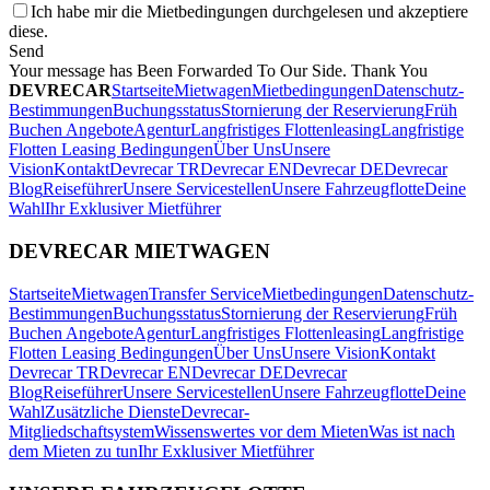
Ich habe mir die Mietbedingungen durchgelesen und akzeptiere
diese.
Send
Your message has Been Forwarded To Our Side. Thank You
DEVRECAR
Startseite
Mietwagen
Mietbedingungen
Datenschutz-
Bestimmungen
Buchungsstatus
Stornierung der Reservierung
Früh
Buchen Angebote
Agentur
Langfristiges Flottenleasing
Langfristige
Flotten Leasing Bedingungen
Über Uns
Unsere
Vision
Kontakt
Devrecar TR
Devrecar EN
Devrecar DE
Devrecar
Blog
Reiseführer
Unsere Servicestellen
Unsere Fahrzeugflotte
Deine
Wahl
Ihr Exklusiver Mietführer
DEVRECAR MIETWAGEN
Startseite
Mietwagen
Transfer Service
Mietbedingungen
Datenschutz-
Bestimmungen
Buchungsstatus
Stornierung der Reservierung
Früh
Buchen Angebote
Agentur
Langfristiges Flottenleasing
Langfristige
Flotten Leasing Bedingungen
Über Uns
Unsere Vision
Kontakt
Devrecar TR
Devrecar EN
Devrecar DE
Devrecar
Blog
Reiseführer
Unsere Servicestellen
Unsere Fahrzeugflotte
Deine
Wahl
Zusätzliche Dienste
Devrecar-
Mitgliedschaftsystem
Wissenswertes vor dem Mieten
Was ist nach
dem Mieten zu tun
Ihr Exklusiver Mietführer