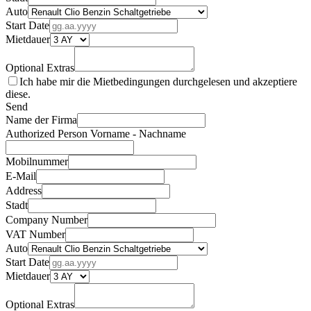
Auto
Start Date
Mietdauer
Optional Extras
Ich habe mir die Mietbedingungen durchgelesen und akzeptiere
diese.
Send
Name der Firma
Authorized Person Vorname - Nachname
Mobilnummer
E-Mail
Address
Stadt
Company Number
VAT Number
Auto
Start Date
Mietdauer
Optional Extras