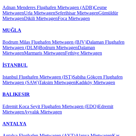
Adnan Menderes Flughafen Mietwagen (ADB)
Çeşme
Mietwagen
Urla Mietwagen
Seferihisar Mietwagen
Gümüldür
Mietwagen
Dikili Mietwagen
Foça Mietwagen
MUĞLA
Bodrum Milas Flughafen Mietwagen (BJV)
Dalaman Flughafen
Mietwagen (DLM)
Bodrum Mietwagen
Dalaman
Mietwagen
Marmaris Mietwagen
Fethiye Mietwagen
İSTANBUL
Istanbul Flughafen Mietwagen (IST)
Sabiha Gökçen Flughafen
Mietwagen (SAW)
Taksim Mietwagen
Kadıköy Mietwagen
BALIKESIR
Edremit Koca Seyit Flughafen Mietwagen (EDO)
Edremit
Mietwagen
Ayvalık Mietwagen
ANTALYA
Antalya Flughafen Mietwagen (AYT)
Alanya Mietwagen
Kaş