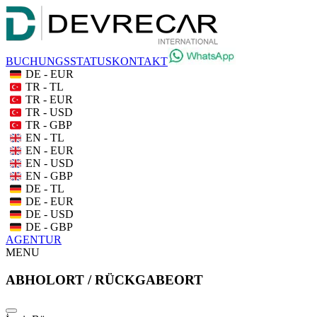
BUCHUNGSSTATUS
KONTAKT
DE - EUR
TR - TL
TR - EUR
TR - USD
TR - GBP
EN - TL
EN - EUR
EN - USD
EN - GBP
DE - TL
DE - EUR
DE - USD
DE - GBP
AGENTUR
MENU
ABHOLORT / RÜCKGABEORT