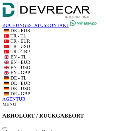
BUCHUNGSSTATUS
KONTAKT
DE - EUR
TR - TL
TR - EUR
TR - USD
TR - GBP
EN - TL
EN - EUR
EN - USD
EN - GBP
DE - TL
DE - EUR
DE - USD
DE - GBP
AGENTUR
MENU
ABHOLORT / RÜCKGABEORT