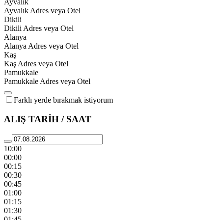
Ayvalık
Ayvalık Adres veya Otel
Dikili
Dikili Adres veya Otel
Alanya
Alanya Adres veya Otel
Kaş
Kaş Adres veya Otel
Pamukkale
Pamukkale Adres veya Otel
Farklı yerde bırakmak istiyorum
ALIŞ TARİH / SAAT
10:00
00:00
00:15
00:30
00:45
01:00
01:15
01:30
01:45