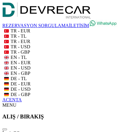
REZERVASYON SORGULAMA
İLETİŞİM
TR - EUR
TR - TL
TR - EUR
TR - USD
TR - GBP
EN - TL
EN - EUR
EN - USD
EN - GBP
DE - TL
DE - EUR
DE - USD
DE - GBP
ACENTA
MENU
ALIŞ / BIRAKIŞ