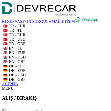
REZERVASYON SORGULAMA
İLETİŞİM
TR - EUR
TR - TL
TR - EUR
TR - USD
TR - GBP
EN - TL
EN - EUR
EN - USD
EN - GBP
DE - TL
DE - EUR
DE - USD
DE - GBP
ACENTA
MENU
ALIŞ / BIRAKIŞ