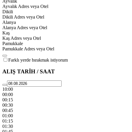
Ayvalık
Ayvalık Adres veya Otel
Dikili
Dikili Adres veya Otel
Alanya
Alanya Adres veya Otel
Kaş
Kaş Adres veya Otel
Pamukkale
Pamukkale Adres veya Otel
Farklı yerde bırakmak istiyorum
ALIŞ TARİH / SAAT
10:00
00:00
00:15
00:30
00:45
01:00
01:15
01:30
01:45