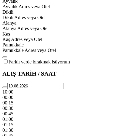
Ayvalık
Ayvalık Adres veya Otel
Dikili
Dikili Adres veya Otel
Alanya
Alanya Adres veya Otel
Kaş
Kaş Adres veya Otel
Pamukkale
Pamukkale Adres veya Otel
Farklı yerde bırakmak istiyorum
ALIŞ TARİH / SAAT
10:00
00:00
00:15
00:30
00:45
01:00
01:15
01:30
01:45