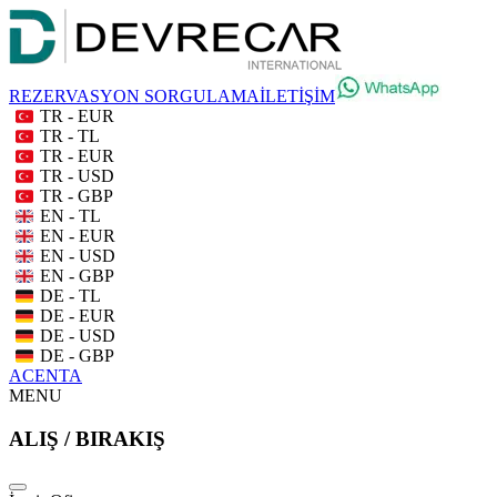
REZERVASYON SORGULAMA
İLETİŞİM
TR - EUR
TR - TL
TR - EUR
TR - USD
TR - GBP
EN - TL
EN - EUR
EN - USD
EN - GBP
DE - TL
DE - EUR
DE - USD
DE - GBP
ACENTA
MENU
ALIŞ / BIRAKIŞ