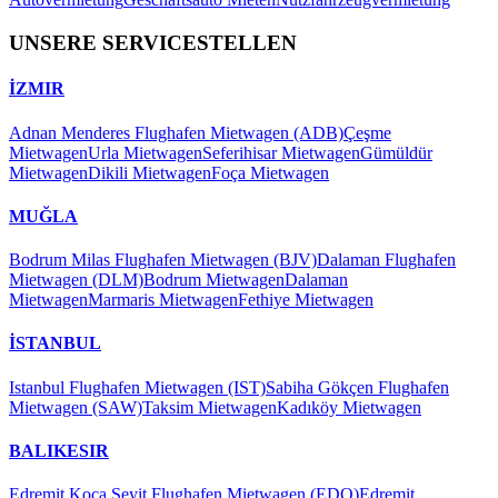
UNSERE SERVICESTELLEN
İZMIR
Adnan Menderes Flughafen Mietwagen (ADB)
Çeşme
Mietwagen
Urla Mietwagen
Seferihisar Mietwagen
Gümüldür
Mietwagen
Dikili Mietwagen
Foça Mietwagen
MUĞLA
Bodrum Milas Flughafen Mietwagen (BJV)
Dalaman Flughafen
Mietwagen (DLM)
Bodrum Mietwagen
Dalaman
Mietwagen
Marmaris Mietwagen
Fethiye Mietwagen
İSTANBUL
Istanbul Flughafen Mietwagen (IST)
Sabiha Gökçen Flughafen
Mietwagen (SAW)
Taksim Mietwagen
Kadıköy Mietwagen
BALIKESIR
Edremit Koca Seyit Flughafen Mietwagen (EDO)
Edremit