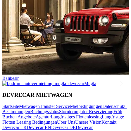
Balikesir
Mugla
DEVRECAR MIETWAGEN
Startseite
Mietwagen
Transfer Service
Mietbedingungen
Datenschutz-
Bestimmungen
Buchungsstatus
Stornierung der Reservierung
Früh
Buchen Angebote
Agentur
Langfristiges Flottenleasing
Langfristige
Flotten Leasing Bedingungen
Über Uns
Unsere Vision
Kontakt
Devrecar TR
Devrecar EN
Devrecar DE
Devrecar