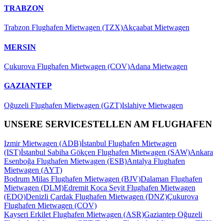
TRABZON
Trabzon Flughafen Mietwagen (TZX)
Akçaabat Mietwagen
MERSIN
Çukurova Flughafen Mietwagen (COV)
Adana Mietwagen
GAZIANTEP
Oğuzeli Flughafen Mietwagen (GZT)
Islahiye Mietwagen
UNSERE SERVICESTELLEN AM FLUGHAFEN
Izmir Mietwagen (ADB)
İstanbul Flughafen Mietwagen
(IST)
İstanbul Sabiha Gökçen Flughafen Mietwagen (SAW)
Ankara
Esenboğa Flughafen Mietwagen (ESB)
Antalya Flughafen
Mietwagen (AYT)
Bodrum Milas Flughafen Mietwagen (BJV)
Dalaman Flughafen
Mietwagen (DLM)
Edremit Koca Seyit Flughafen Mietwagen
(EDO)
Denizli Çardak Flughafen Mietwagen (DNZ)
Çukurova
Flughafen Mietwagen (COV)
Kayseri Erkilet Flughafen Mietwagen (ASR)
Gaziantep Oğuzeli