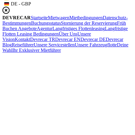
DE - GBP
DEVRECAR
Startseite
Mietwagen
Mietbedingungen
Datenschutz-
Bestimmungen
Buchungsstatus
Stornierung der Reservierung
Früh
Buchen Angebote
Agentur
Langfristiges Flottenleasing
Langfristige
Flotten Leasing Bedingungen
Über Uns
Unsere
Vision
Kontakt
Devrecar TR
Devrecar EN
Devrecar DE
Devrecar
Blog
Reiseführer
Unsere Servicestellen
Unsere Fahrzeugflotte
Deine
Wahl
Ihr Exklusiver Mietführer