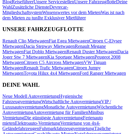
Blog
Reiseführer
Unsere Servicestellen
Unsere Fahrzeugflotte
Deine
Wahl
Zusätzliche Dienste
Devrecar-
Mitgliedschaftsystem
Wissenswertes vor dem Mieten
Was ist nach
dem Mieten zu tun
Ihr Exklusiver Mietführer
UNSERE FAHRZEUGFLOTTE
Renault Clio Mietwagen
Fiat Egea Mietwagen
Citroen C-Elysee
Mietwagen
Dacia Stepway Mietwagen
Renault Megane
Mietwagen
Fiat Doblo Mietwagen
Renault Duster Mietwagen
Dacia
Joger Stw 7 Mietwagen
Kia Sportage Mietwagen
Peugeot 2008
Mietwagen
Citroen C5 Aircross Mietwagen
VW Tiguan
Mietwagen
Renault Trafic Mietwagen
Citroen Jumpy
Mietwagen
Toyota Hilux 4x4 Mietwagen
Ford Ranger Mietwagen
DEINE WAHL
Neue Modell Autovermietung
Hygienische
Fahrzeugvermietung
Wirtschaftliche Autovermietung
VIP /
Luxusautovermietung
Monatliche Autovermietung
Wöchentliche
Autovermietung
Autovermietung für Familien
Minibus
Vermietung
Die günstigste Autovermietung
Ferienauto
mieten
Elektroauto-Vermietung
Vermietung von 4x4-
Geländefahrzeugen
Fuhrparkfahrzeugvermietung
Tägliche
Autovermietung
Geschäftsauto Mieten
Nutzfahrzeugvermietung