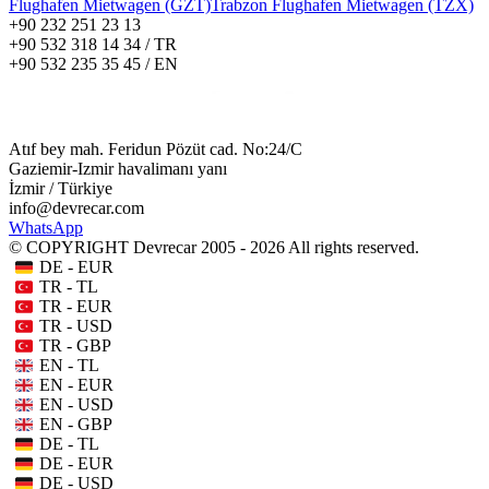
Flughafen Mietwagen (GZT)
Trabzon Flughafen Mietwagen (TZX)
+90 232 251 23 13
+90 532 318 14 34 / TR
+90 532 235 35 45 / EN
Atıf bey mah. Feridun Pözüt cad. No:24/C
Gaziemir-Izmir havalimanı yanı
İzmir / Türkiye
info@devrecar.com
WhatsApp
© COPYRIGHT Devrecar 2005 - 2026 All rights reserved.
DE - EUR
TR - TL
TR - EUR
TR - USD
TR - GBP
EN - TL
EN - EUR
EN - USD
EN - GBP
DE - TL
DE - EUR
DE - USD