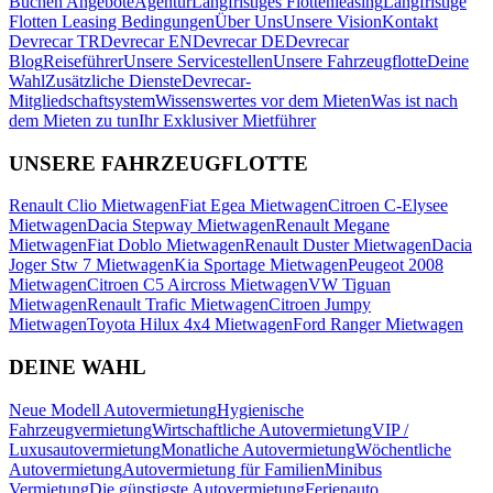
Buchen Angebote
Agentur
Langfristiges Flottenleasing
Langfristige
Flotten Leasing Bedingungen
Über Uns
Unsere Vision
Kontakt
Devrecar TR
Devrecar EN
Devrecar DE
Devrecar
Blog
Reiseführer
Unsere Servicestellen
Unsere Fahrzeugflotte
Deine
Wahl
Zusätzliche Dienste
Devrecar-
Mitgliedschaftsystem
Wissenswertes vor dem Mieten
Was ist nach
dem Mieten zu tun
Ihr Exklusiver Mietführer
UNSERE FAHRZEUGFLOTTE
Renault Clio Mietwagen
Fiat Egea Mietwagen
Citroen C-Elysee
Mietwagen
Dacia Stepway Mietwagen
Renault Megane
Mietwagen
Fiat Doblo Mietwagen
Renault Duster Mietwagen
Dacia
Joger Stw 7 Mietwagen
Kia Sportage Mietwagen
Peugeot 2008
Mietwagen
Citroen C5 Aircross Mietwagen
VW Tiguan
Mietwagen
Renault Trafic Mietwagen
Citroen Jumpy
Mietwagen
Toyota Hilux 4x4 Mietwagen
Ford Ranger Mietwagen
DEINE WAHL
Neue Modell Autovermietung
Hygienische
Fahrzeugvermietung
Wirtschaftliche Autovermietung
VIP /
Luxusautovermietung
Monatliche Autovermietung
Wöchentliche
Autovermietung
Autovermietung für Familien
Minibus
Vermietung
Die günstigste Autovermietung
Ferienauto