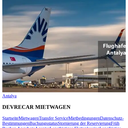
Antalya
DEVRECAR MIETWAGEN
Startseite
Mietwagen
Transfer Service
Mietbedingungen
Datenschutz-
Bestimmungen
Buchungsstatus
Stornierung der Reservierung
Früh