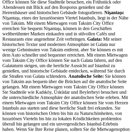
Office können Sie diese Stadtteile besuchen, ein Frühstück oder
Abendessen mit Blick auf den Bosporus genießen und die
Herrenhäuser und historischen Gebäude fotografieren.
Nişantaşı:
Nişantaşı, eines der luxuriösesten Viertel Istanbuls, liegt in der Nähe
von Taksim. Mit einem Mietwagen vom Taksim City Office
erreichen Sie bequem Nişantaşı, können in den Geschäften
weltberühmter Marken einkaufen und in stilvollen Cafés und
Restaurants eine angenehme Zeit verbringen.
Galata:
Mit seiner
historischen Textur und modernen Atmosphäre ist Galata nur
wenige Gehminuten von Taksim entfernt, aber Sie können es mit
dem Auto schneller und bequemer erreichen. Mit einem Mietwagen
vom Taksim City Office können Sie nach Galata fahren, auf den
Galataturm steigen, um die herrliche Aussicht auf Istanbul zu
genießen, und historische Gebäude entdecken, während Sie durch
die Straßen von Galata schlendern.
Anatolische Seite:
Sie können
von Taksim aus bequem über die Brücken auf die anatolische Seite
gelangen. Mit einem Mietwagen vom Taksim City Office können
Sie Stadtteile wie Kadıköy, Üsküdar und Beylerbeyi besuchen und
die unterschiedliche Atmosphäre der anatolischen Seite erleben. Mit
einem Mietwagen vom Taksim City Office können Sie vom Herzen
Istanbuls aus starten und diese herrliche Stadt frei erkunden. Sie
können von historischen Orten bis hin zu Naturschönheiten, von
luxuriösen Vierteln bis hin zu lokalen Köstlichkeiten problemlos
überall hin gelangen und ein unvergessliches Istanbul-Erlebnis
haben. Wenn Sie Ihre Reise planen, sollten Sie die Mietwagenoption