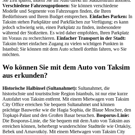
Sie Zeit sparen, indem Sie Ihr Auto direkt im Stadtzentrum abholen.
Verschiedene Fahrzeugoptionen:
Sie können verschiedene
Modelle und Segmente von Fahrzeugen finden, die Ihren
Bedürfnissen und Ihrem Budget entsprechen.
Einfaches Parken:
In
Taksim stehen Parkplätze und Parkflächen zur Verfügung; es kann
jedoch schwierig sein, einen Parkplatz zu finden, insbesondere
während der Stoßzeiten. Es wird daher empfohlen, Ihren Parkplatz
im Voraus zu recherchieren.
Einfacher Transport in der Stadt:
Taksim bietet einfachen Zugang zu vielen wichtigen Punkten in
Istanbul; Sie können mit dem Auto schnell dorthin fahren, wo Sie
möchten.
Wo können Sie mit dem Auto von Taksim
aus erkunden?
Historische Halbinsel (Sultanahmet):
Sultanahmet, die
historischste und touristischste Region Istanbuls, ist nur eine kurze
Autofahrt von Taksim entfernt. Mit einem Mietwagen vom Taksim
City Office erreichen Sie bequem Sultanahmet und können
prächtige Bauwerke wie die Hagia Sophia, die Blaue Moschee, den
Topkapi-Palast und den Großen Basar besuchen.
Bosporus-Linie:
Die Bosporus-Linie, die Sie bequem mit dem Auto von Taksim aus
erreichen können, beherbergt wunderschöne Stadtteile wie Ortaköy,
Bebek und Arnavutköy. Mit einem Mietwagen vom Taksim City