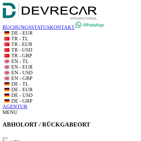
BUCHUNGSSTATUS
KONTAKT
DE - EUR
TR - TL
TR - EUR
TR - USD
TR - GBP
EN - TL
EN - EUR
EN - USD
EN - GBP
DE - TL
DE - EUR
DE - USD
DE - GBP
AGENTUR
MENU
ABHOLORT / RÜCKGABEORT