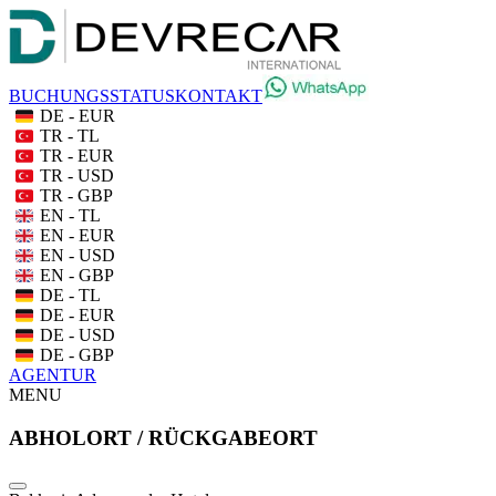
BUCHUNGSSTATUS
KONTAKT
DE - EUR
TR - TL
TR - EUR
TR - USD
TR - GBP
EN - TL
EN - EUR
EN - USD
EN - GBP
DE - TL
DE - EUR
DE - USD
DE - GBP
AGENTUR
MENU
ABHOLORT / RÜCKGABEORT