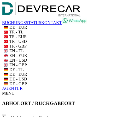
BUCHUNGSSTATUS
KONTAKT
DE - EUR
TR - TL
TR - EUR
TR - USD
TR - GBP
EN - TL
EN - EUR
EN - USD
EN - GBP
DE - TL
DE - EUR
DE - USD
DE - GBP
AGENTUR
MENU
ABHOLORT / RÜCKGABEORT