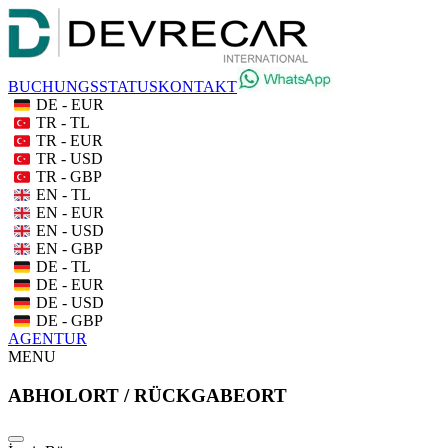
BUCHUNGSSTATUS
KONTAKT
DE - EUR
TR - TL
TR - EUR
TR - USD
TR - GBP
EN - TL
EN - EUR
EN - USD
EN - GBP
DE - TL
DE - EUR
DE - USD
DE - GBP
AGENTUR
MENU
ABHOLORT / RÜCKGABEORT